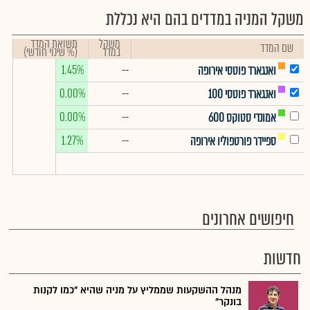
משקל המניה במדדים בהם היא נכללת
משקל
תשואת המדד
שם המדד
במדד
(% שינוי חודשי)
1.45%
--
ואנגארד פוטסי אירופה
0.00%
--
ואנגארד פוטסי 100
0.00%
--
אמונדי סטוקס 600
1.27%
--
ספיידר פורטפוליו אירופה
חיפושים אחרונים
חדשות
מנהל ההשקעות שממליץ על מניה שהיא "כמו לקנות
בונקר"