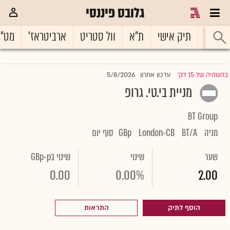
גלובס פיננסי
ראשי
תיק אישי
ת"א
וול סטריט
ארביטראז'
מט"
5/8/2026
בהשהיה של 15 דק'
עדכון אחרון
|
מניית בי.טי. גרופ
BT Group
מניה
BT/A
London-CB
GBp
סוף יום
שער
שינוי
שינוי בGBp-p
0.00
0.00%
2.00
הוסף לתיק
התראות