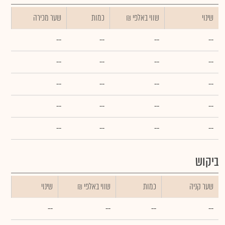
שינוי
₪ שווי באלפי
כמות
שער מכירה
--
--
--
--
--
--
--
--
--
--
--
--
--
--
--
--
--
--
--
--
ביקוש
שער קניה
כמות
₪ שווי באלפי
שינוי
--
--
--
--