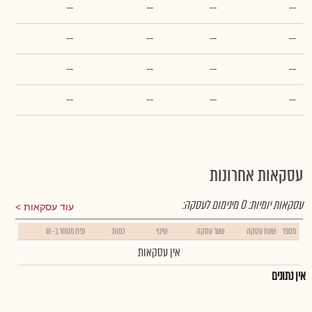
--
--
--
--
--
--
--
--
--
--
--
--
--
--
--
--
עסקאות אחרונות
עסקאות יומיות:
0
מינימום לעסקה:
עוד עסקאות
מספר
שעת עסקה
שער עסקה
שינוי
כמות
נפח מסחר ב- ₪
אין עסקאות
אין נתונים