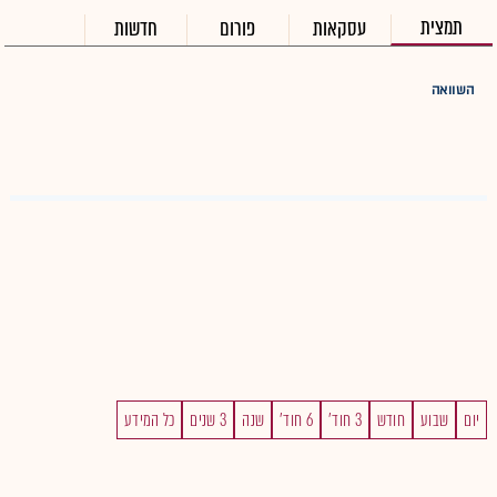
תמצית
עסקאות
פורום
חדשות
השוואה
יום
שבוע
חודש
3 חוד'
6 חוד'
שנה
3 שנים
כל המידע