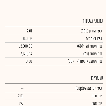
נתוני מסחר
שער אחרון
(GBp)
2.01
שינוי באחוזים
0.00%
נפח מסחר
(א` GBP)
12,300.03
נפח מסחר
(ע"נ)
6,125,514
נפח ממוצע לרבעון (א` GBP)
0.00
שערים
שער יומי ממוצע
(GBp)
--
יומי גבוה
2.01
יומי נמוך
1.97