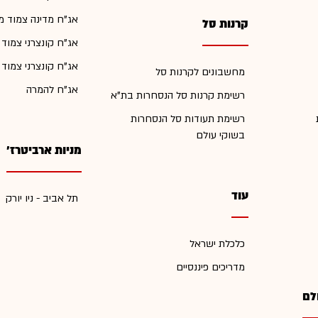
אג"ח מדינה צמוד מ
קרנות סל
אג"ח קונצרני צמוד
אג"ח קונצרני צמוד
מחשבונים לקרנות סל
אג"ח להמרה
רשימת קרנות סל הנסחרות בת"א
רשימת תעודות סל הנסחרות
בשוקי עולם
מניות ארביטרז'
עוד
תל אביב - ניו יורק
כלכלת ישראל
מדריכים פיננסיים
לם