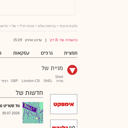
גלובס פיננסי
>
בורסות עולם
>
מניות חו"ל
>
של
> חדשו
15:29
בהשהיה של 15 דק'
עדכון אחרון
|
תמצית
גרפים
עסקאות
פ
מניית של
Shell
מניה
SHEL
London-CB
GBP
רציף
חדשות של
וול סטריט ננעלה 
30.07.2026