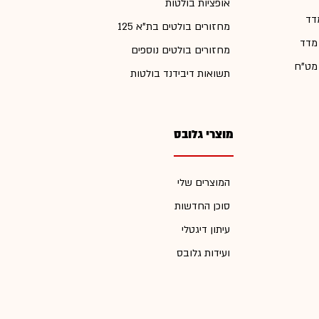
אופציות בולטות
דד
מחזורים בולטים בת"א 125
 מדד
מחזורים בולטים נוספים
 מט"ח
תשואות דיבידנד בולטות
מוצרי גלובס
המוצרים שלי
סוכן החדשות
עיתון דיגטלי
ועידות גלובס