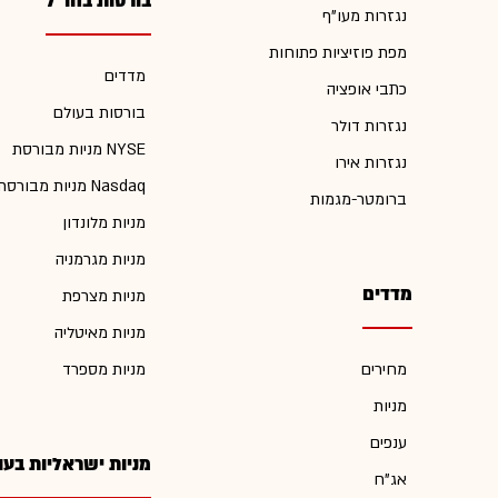
בורסות בחו"ל
נגזרות מעו"ף
מפת פוזיציות פתוחות
מדדים
כתבי אופציה
בורסות בעולם
נגזרות דולר
מניות מבורסת NYSE
נגזרות אירו
מניות מבורסת Nasdaq
ברומטר-מגמות
מניות מלונדון
מניות מגרמניה
מדדים
מניות מצרפת
מניות מאיטליה
מחירים
מניות מספרד
מניות
ענפים
מניות ישראליות בעו
אג"ח