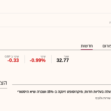
ת
ורום
חדשות
שער
שינוי
שינוי ב GBP
-0.33
-0.99%
32.77
הצע
בעליות חדות; מיקרוסופט זינקה ב-15% ושברה שיא היסטורי
שירות גלובס