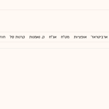
ארביטראז'
אופציות
מט"ח
אג"ח
ק. נאמנות
קרנות סל
חוזי