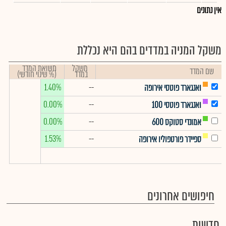
אין נתונים
משקל המניה במדדים בהם היא נכללת
משקל
תשואת המדד
שם המדד
במדד
(% שינוי חודשי)
1.40%
--
ואנגארד פוטסי אירופה
0.00%
--
ואנגארד פוטסי 100
0.00%
--
אמונדי סטוקס 600
1.53%
--
ספיידר פורטפוליו אירופה
חיפושים אחרונים
חדשות