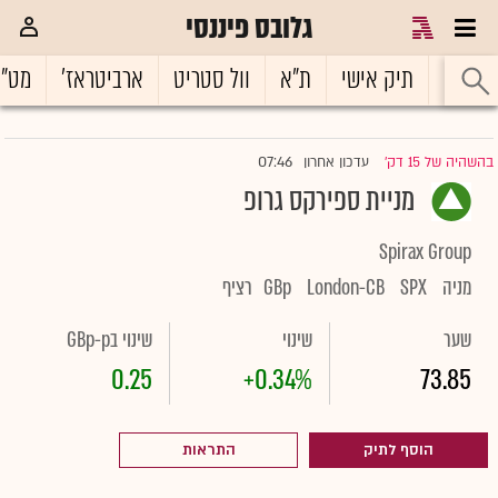
גלובס פיננסי
ראשי
תיק אישי
ת"א
וול סטריט
ארביטראז'
מט"
07:46
בהשהיה של 15 דק'
עדכון אחרון
|
מניית ספירקס גרופ
Spirax Group
מניה
SPX
London-CB
GBp
רציף
שער
שינוי
שינוי בGBp-p
0.25
+0.34%
73.85
הוסף לתיק
התראות