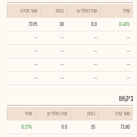
שינוי
₪ שווי באלפי
כמות
שער מכירה
73.95
38
0.0
0.48%
--
--
--
--
--
--
--
--
--
--
--
--
--
--
--
--
ביקוש
שער קניה
כמות
₪ שווי באלפי
שינוי
0.27%
0.0
35
73.80