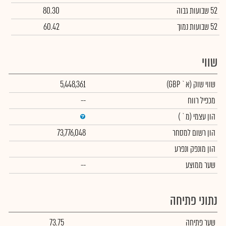
52 שבועות גבוה
80.30
52 שבועות נמוך
60.42
שווי
שווי שוק
(א` GBP)
5,448,361
מכפיל רווח
--
הון עצמי
(מ` )
הון רשום למסחר
73,776,048
הון מונפק ונפרע
שער ממוצע
--
נתוני פתיחה
שער פתיחה
73.75