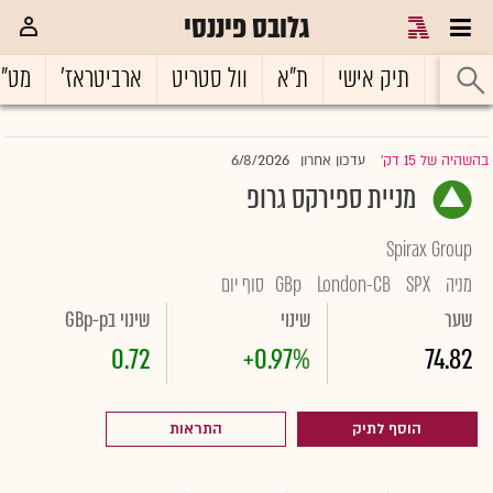
גלובס פיננסי
ראשי
תיק אישי
ת"א
וול סטריט
ארביטראז'
מט"
6/8/2026
בהשהיה של 15 דק'
עדכון אחרון
|
מניית ספירקס גרופ
Spirax Group
מניה
SPX
London-CB
GBp
סוף יום
שער
שינוי
שינוי בGBp-p
0.72
+0.97%
74.82
הוסף לתיק
התראות