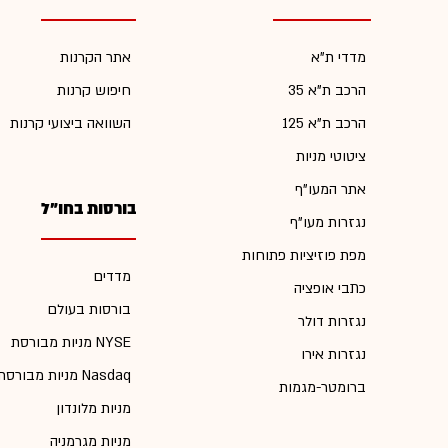
מדדי ת"א
אתר הקרנות
הרכב ת"א 35
חיפוש קרנות
הרכב ת"א 125
השוואה ביצועי קרנות
ציטוטי מניות
אתר המעו"ף
בורסות בחו"ל
נגזרות מעו"ף
מפת פוזיציות פתוחות
מדדים
כתבי אופציה
בורסות בעולם
נגזרות דולר
מניות מבורסת NYSE
נגזרות אירו
מניות מבורסת Nasdaq
ברומטר-מגמות
מניות מלונדון
מניות מגרמניה