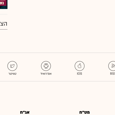
הצע
מט"ח
אג"ח