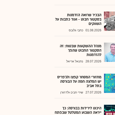
הבכיר שרואה הזדמנות
בסקטור חבוט - ועוד כתבות על
השווקים
01.08.2026
כתבי גלובס
מנהל ההשקעות שבטוח: זה
הסקטור החבוט שהפך
להזדמנות
28.07.2026
נתנאל אריאל
מחזורי המסחר קפצו ולג'פריס
יש המלצה חמה על הבורסה
בתל אביב
27.07.2026
שירי חביב-ולדהורן
היכונו לירידות בבורסה: כך
ייראה השבוע המטלטל שבפתח