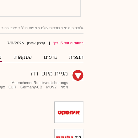
גלובס פיננסי
>
בורסות עולם
>
מניות חו"ל
>
מינכן רה
> פ
7/8/2026
בהשהיה של 15 דק'
עדכון אחרון
|
תמצית
גרפים
עסקאות
פ
מניית מינכן רה
Muenchener Rueckversicherungs
מניה
MUV2
Germany-CB
EUR
סוף 