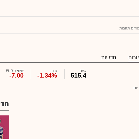
ורום תגובות
ורום
חדשות
שער
שינוי
שינוי ב EUR
-7.00
-1.34%
515.4
יום
חדש