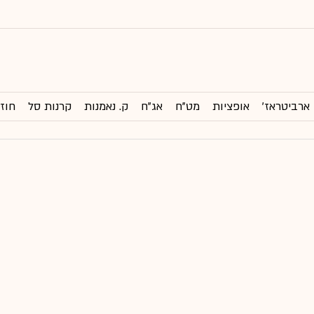
ארביטראז'
אופציות
מט"ח
אג"ח
ק. נאמנות
קרנות סל
חוזי