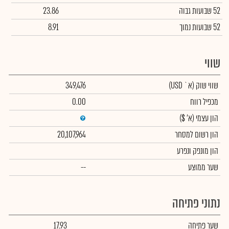
52 שבועות גבוה
23.86
52 שבועות נמוך
8.91
שווי
שווי שוק
(א` USD)
349,476
מכפיל רווח
0.00
הון עצמי
(א' $)
הון רשום למסחר
20,107,964
הון מונפק ונפרע
שער ממוצע
--
נתוני פתיחה
שער פתיחה
17.93