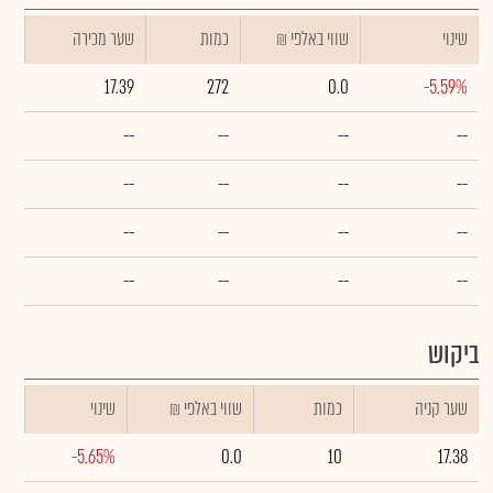
שינוי
₪ שווי באלפי
כמות
שער מכירה
17.39
272
0.0
-5.59%
--
--
--
--
--
--
--
--
--
--
--
--
--
--
--
--
ביקוש
שער קניה
כמות
₪ שווי באלפי
שינוי
-5.65%
0.0
10
17.38