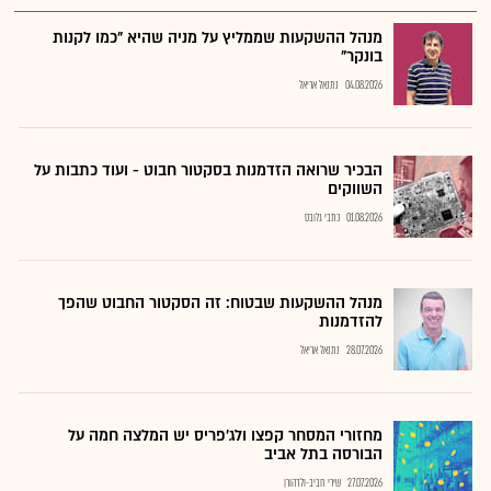
מנהל ההשקעות שממליץ על מניה שהיא "כמו לקנות
בונקר"
04.08.2026
נתנאל אריאל
הבכיר שרואה הזדמנות בסקטור חבוט - ועוד כתבות על
השווקים
01.08.2026
כתבי גלובס
מנהל ההשקעות שבטוח: זה הסקטור החבוט שהפך
להזדמנות
28.07.2026
נתנאל אריאל
מחזורי המסחר קפצו ולג'פריס יש המלצה חמה על
הבורסה בתל אביב
27.07.2026
שירי חביב-ולדהורן