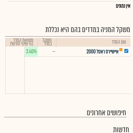
אין נתונים
משקל המניה במדדים בהם היא נכללת
משקל
תשואת המדד
שם המדד
במדד
(% שינוי חודשי)
2.40%
--
איישיירס ראסל 2000
חיפושים אחרונים
חדשות