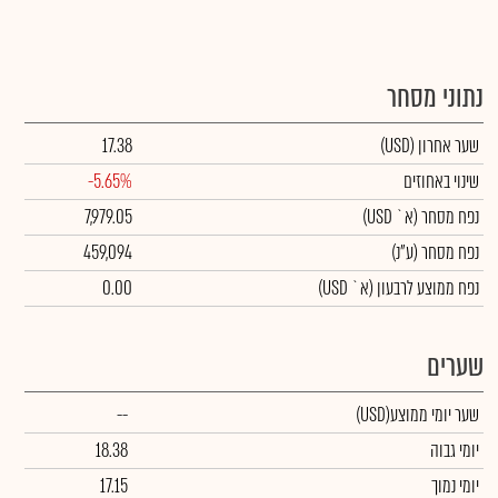
נתוני מסחר
שער אחרון
(USD)
17.38
שינוי באחוזים
-5.65%
נפח מסחר
(א` USD)
7,979.05
נפח מסחר
(ע"נ)
459,094
נפח ממוצע לרבעון (א` USD)
0.00
שערים
שער יומי ממוצע
(USD)
--
יומי גבוה
18.38
יומי נמוך
17.15