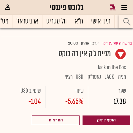
גלובס פיננסי
ראשי
תיק אישי
ת"א
וול סטריט
ארביטראז'
מט"
20:00
בהשהיה של 15 דק'
עדכון אחרון
|
מניית ג'ק אין דה בוקס
Jack in the Box
מניה
JACK
נאסד"ק
USD
רציף
שער
שינוי
שינוי ב USD
-1.04
-5.65%
17.38
הוסף לתיק
התראות