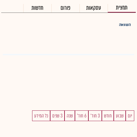
תמצית
עסקאות
פורום
חדשות
השוואה
יום
שבוע
חודש
3 חוד'
6 חוד'
שנה
3 שנים
כל המידע