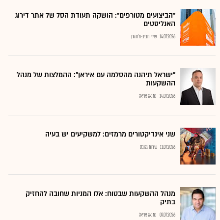
"הביצועים מטורפים": הושקה תעודת הסל של אתר דירוג
האנליסטים
14.07.2026
שירי חביב-ולדהורן
"ישראל תיהנה מהסלמה עם איראן": ההמלצות של מנהל
ההשקעות
14.07.2026
נתנאל אריאל
שני אינדיקטורים מרמזים: למשקיעים יש בעיה
11.07.2026
שירות גלובס
מנהל ההשקעות שבטוח: אלו המניות שחובה להחזיק
בתיק
07.07.2026
נתנאל אריאל