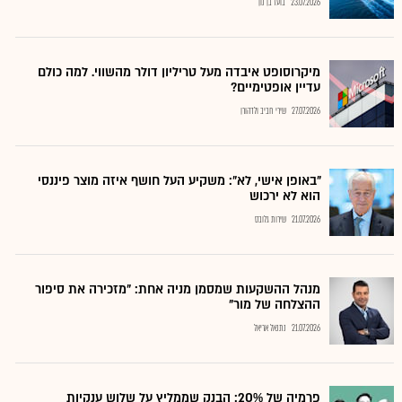
23.07.2026
בועז בן נון
מיקרוסופט איבדה מעל טריליון דולר מהשווי. למה כולם
עדיין אופטימיים?
27.07.2026
שירי חביב ולדהורן
"באופן אישי, לא": משקיע העל חושף איזה מוצר פיננסי
הוא לא ירכוש
21.07.2026
שירות גלובס
מנהל ההשקעות שמסמן מניה אחת: "מזכירה את סיפור
ההצלחה של מור"
21.07.2026
נתנאל אריאל
פרמיה של 20%: הבנק שממליץ על שלוש ענקיות