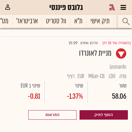
גלובס פיננסי
ראשי
תיק אישי
ת"א
וול סטריט
ארביטראז'
מט"
15:29
בהשהיה של 15 דק'
עדכון אחרון
|
מניית לאונרדו
Leonardo
מניה
LDO
Milan-CB
EUR
רציף
שער
שינוי
שינוי ב EUR
-0.81
-1.37%
58.06
הוסף לתיק
התראות