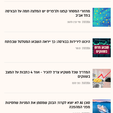
מחזורי המסחר קפצו ולג'פריס יש המלצה חמה על הבורסה
בתל אביב
27.07.2026
שירי חביב-ולדהורן
היכונו לירידות בבורסה: כך ייראה השבוע המטלטל שבפתח
27.07.2026
רם מורי
המדריך שכל משקיע צריך להכיר - ועוד 4 כתבות על המצב
בשווקים
25.07.2026
כתבי גלובס
סוכן AI לא יוצא לקרוז: הבנק שמסמן את המניות שחסינות
מפני המהפכה