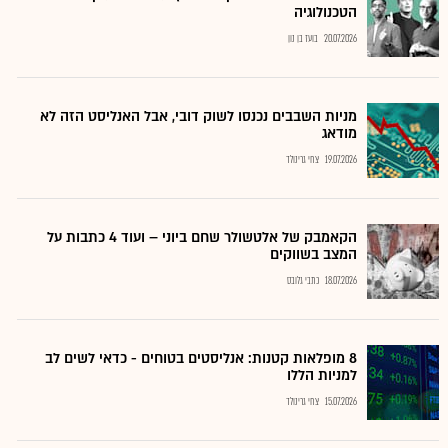
הטכנולוגיה
20.07.2026
בועז בן נון
מניות השבבים נכנסו לשוק דובי, אבל האנליסט הזה לא
מודאג
19.07.2026
צחי גרינולד
הקאמבק של אלטשולר שחם ביוני – ועוד 4 כתבות על
המצב בשווקים
18.07.2026
כתבי גלובס
8 מופלאות קטנות: אנליסטים בטוחים - כדאי לשים לב
למניות הללו
15.07.2026
צחי גרינולד