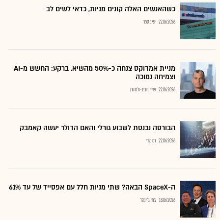
כשהאנשים האלה קונים מניות, כדאי לשים לב
22.06.2026
יואב ספר
מניית אמדוקס צנחה כ-50% מהשיא. ברקע: החשש מ-AI
וצמיחה נמוכה
22.06.2026
שירי חביב-ולדהורן
הבורסה נכנסת לשבוע גורלי והאם הדולר יעשה קאמבק
22.06.2026
רם מורי
ה-SpaceX הבאה? שתי מניות חלל עם אפסייד של עד 61%
18.06.2026
צחי גרינולד