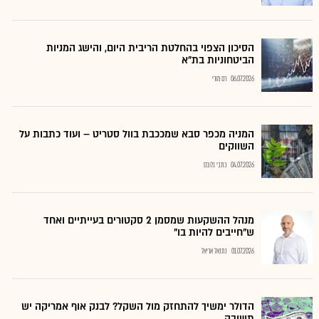
הסיכון הצפוי בהחלטת הריבית היום, והישג המניות
הביטחוניות בת"א
06.07.2026
רם מורי
המניה מכפר סבא שמככבת בוול סטריט – ועוד כתבות על
השווקים
04.07.2026
כתבי גלובס
מנהל ההשקעות שמסמן 2 סקטורים בעייתיים ואחד
ש"חייבים להיות בו"
01.07.2026
נתנאל אריאל
הדולר ימשיך להתחזק מול השקל? לבנק אוף אמריקה יש
תשובה