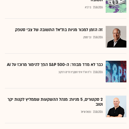
25.06.2026
בר לביא
זה הזמן למכור מניות בת"א? התשובה של צבי סטפק
25.06.2026
צבי סטפק
כבר לא מדד מבוזר: ה-S&P 500 הפך להימור מרוכז על AI
23.06.2026
רו"ח ועו"ד איתי רושקביץ ודרינה רזניקוב
2 סקטורים, 5 מניות: מנהל ההשקעות שממליץ לקנות יקר
וטוב
23.06.2026
נתנאל אריאל