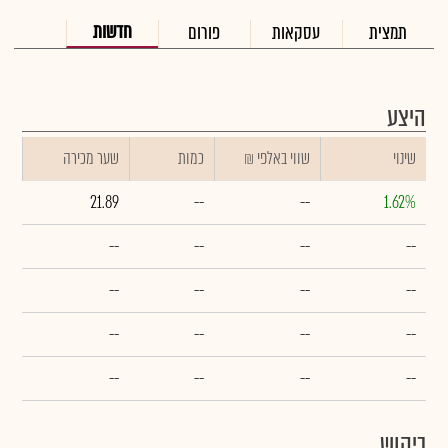
חדשות
תמצית
עסקאות
פורום
היצע
שינוי
₪ שווי באלפי
כמות
שער מכירה
21.89
--
--
1.62%
--
--
--
--
--
--
--
--
--
--
--
--
--
--
--
--
ביקוש