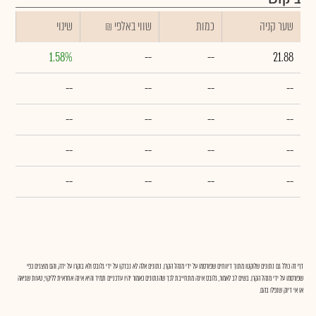
שער קניה
כמות
₪ שווי באלפי
שינוי
1.58%
--
--
21.88
--
--
--
--
--
--
--
--
--
--
--
--
--
--
--
--
דף זה כולל גם נתונים שלוקטו מתוך דיווחים שפורסמו על ידי מנהל הקרן. נתונים אלה לא נבדקו על ידי גלובס ולא בוקרו על ידה, והם מוצגים כפי
שפורסמו על ידי מנהל הקרן. בשים לב לאמור, גלובס אינה מתחייבת לכך שהנתונים כאמור יהיו עדכניים תמיד והיא אינה אחראית לליקוי, טעות שגיאה
או אי דיוק שנפלו בהם.