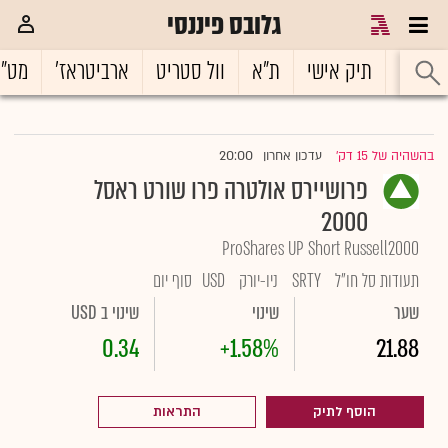
גלובס פיננסי
ראשי
תיק אישי
ת"א
וול סטריט
ארביטראז'
מט"
20:00
בהשהיה של 15 דק'
עדכון אחרון
|
פרושיירס אולטרה פרו שורט ראסל
2000
ProShares UP Short Russell2000
תעודות סל חו"ל
SRTY
ניו-יורק
USD
סוף יום
שער
שינוי
שינוי ב USD
0.34
+1.58%
21.88
הוסף לתיק
התראות