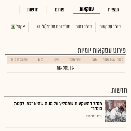
עסקאות
תמצית
פורום
חדשות
סה"כ עסקאות
סה"כ כמות
סה"כ נפח מסחר
(א' ₪)
אקסל
פירוט עסקאות יומיות
מספר
שעת עסקה
מצב
שער עסקה
שינוי
כמות
נפח מסחר ב- ₪
אין עסקאות
חדשות
מנהל ההשקעות שממליץ על מניה שהיא "כמו לקנות
בונקר"
16:00
כתבי גלובס