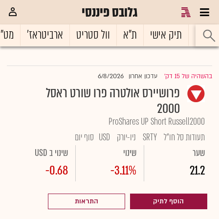
גלובס פיננסי
ראשי
תיק אישי
ת"א
וול סטריט
ארביטראז'
מט"
6/8/2026
בהשהיה של 15 דק'
עדכון אחרון
|
פרושיירס אולטרה פרו שורט ראסל
2000
ProShares UP Short Russell2000
תעודות סל חו"ל
SRTY
ניו-יורק
USD
סוף יום
שער
שינוי
שינוי ב USD
-0.68
-3.11%
21.2
הוסף לתיק
התראות