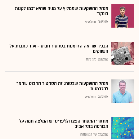
מנהל ההשקעות שממליץ על מניה שהיא "כמו לקנות
בונקר"
04.08.2026
נתנאל אריאל
הבכיר שרואה הזדמנות בסקטור חבוט - ועוד כתבות על
השווקים
01.08.2026
כתבי גלובס
מנהל ההשקעות שבטוח: זה הסקטור החבוט שהפך
להזדמנות
28.07.2026
נתנאל אריאל
מחזורי המסחר קפצו ולג'פריס יש המלצה חמה על
הבורסה בתל אביב
27.07.2026
שירי חביב-ולדהורן