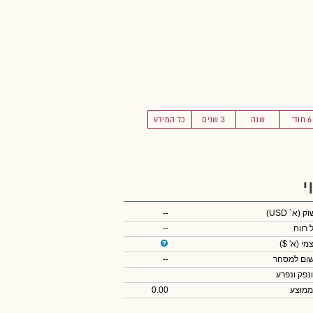
6 חוד'
שנה
3 שנים
כל המידע
י
שוק
(א` USD)
--
 רווח
--
צמי
(א' $)
שום למסחר
--
ונפק ונפרע
ממוצע
0.00