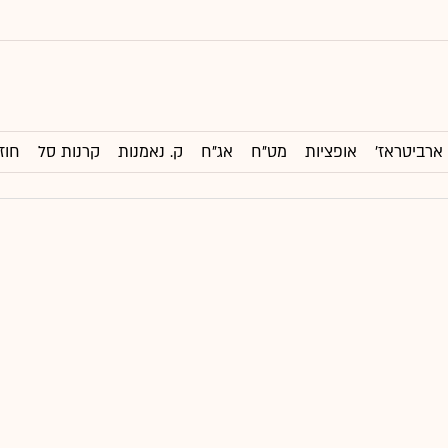
ארביטראז'
אופציות
מט"ח
אג"ח
ק. נאמנות
קרנות סל
חוז