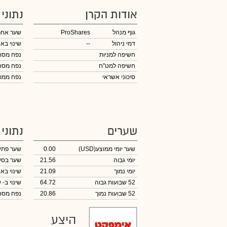
אודות הקרן
נתוני
גוף מנהל
ProShares
שער אחר
דמי ניהול
--
שינוי באח
חשיפה למניות
נפח מס
חשיפה למט"ח
נפח מס
סיכוני אשראי
נפח ממוצע 
שערים
נתוני
שער יומי ממוצע
(USD)
0.00
שער פתי
יומי גבוה
21.56
שער בסי
יומי נמוך
21.09
שינוי באח
52 שבועות גבוה
64.72
שינוי
ב- USD
52 שבועות נמוך
20.86
נפח מס
היצע