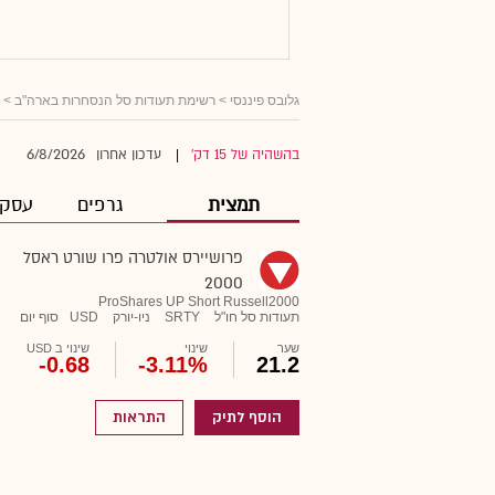
גלובס פיננסי
>
רשימת תעודות סל הנסחרות בארה"ב
> פ
6/8/2026
בהשהיה של 15 דק'
עדכון אחרון
|
תמצית
גרפים
עסקא
פרושיירס אולטרה פרו שורט ראסל
2000
ProShares UP Short Russell2000
תעודות סל חו"ל
SRTY
ניו-יורק
USD
סוף יום
שער
שינוי
שינוי ב USD
-0.68
-3.11%
21.2
הוסף לתיק
התראות