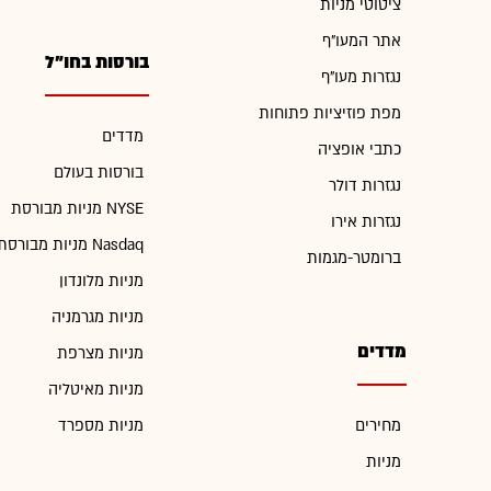
ציטוטי מניות
אתר המעו"ף
בורסות בחו"ל
נגזרות מעו"ף
מפת פוזיציות פתוחות
מדדים
כתבי אופציה
בורסות בעולם
נגזרות דולר
מניות מבורסת NYSE
נגזרות אירו
מניות מבורסת Nasdaq
ברומטר-מגמות
מניות מלונדון
מניות מגרמניה
מדדים
מניות מצרפת
מניות מאיטליה
מחירים
מניות מספרד
מניות