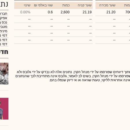
נתו
מות
שער מכירה
שער קניה
כמות
₪ שווי באלפי
שינוי
0.00%
0.6
2,600
21.19
21.20
70
חברה
אפיק
--
--
--
--
--
נכס ב
--
--
--
--
--
מטבע
מינימ
--
--
--
--
--
דמי נ
דמי מ
--
--
--
--
--
דמי נ
חדש
תוך דיווחים שפורסמו על ידי מנהל הקרן. נתונים אלה לא נבדקו על ידי גלובס ולא
 שפורסמו על ידי מנהל הקרן. בשים לב לאמור, גלובס אינה מתחייבת לכך שהנתונים
אינה אחראית לליקוי, טעות שגיאה או אי דיוק שנפלו בהם.