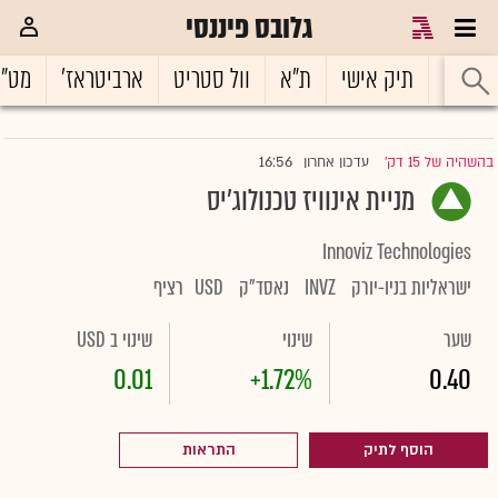
גלובס פיננסי
ראשי
תיק אישי
ת"א
וול סטריט
ארביטראז'
מט"
16:56
בהשהיה של 15 דק'
עדכון אחרון
|
מניית אינוויז טכנולוג'יס
Innoviz Technologies
ישראליות בניו-יורק
INVZ
נאסד"ק
USD
רציף
שער
שינוי
שינוי ב USD
0.01
+1.72%
0.40
הוסף לתיק
התראות