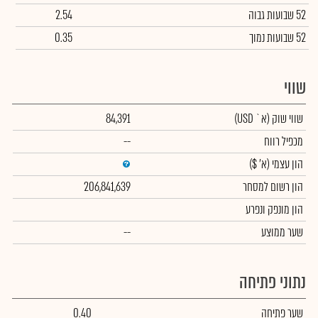
52 שבועות גבוה
2.54
52 שבועות נמוך
0.35
שווי
שווי שוק
(א` USD)
84,391
מכפיל רווח
--
הון עצמי
(א' $)
הון רשום למסחר
206,841,639
הון מונפק ונפרע
שער ממוצע
--
נתוני פתיחה
שער פתיחה
0.40