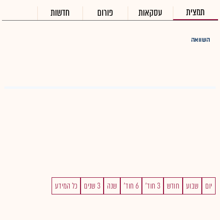
תמצית
עסקאות
פורום
חדשות
השוואה
יום
שבוע
חודש
3 חוד'
6 חוד'
שנה
3 שנים
כל המידע