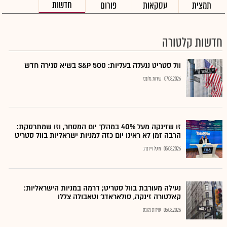
חדשות
תמצית
עסקאות
פורום
חדשות קלטורה
וול סטריט ננעלה בעליות: S&P 500 בשיא סגירה חדש
07.08.2026
שירות גלובס
זו שזינקה מעל 40% במהלך יום המסחר, וזו שמתרסקת:
הרבה זמן לא ראינו יום כזה למניות ישראליות בוול סטריט
05.08.2026
מיטל וייזברג
נעילה מעורבת בוול סטריט; דרמה במניות הישראליות:
קאלטורה זינקה, סולאראדג' וטאבולה צללו
05.08.2026
שירות גלובס