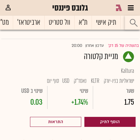
גלובס פיננסי
ראשי
תיק אישי
ת"א
וול סטריט
ארביטראז'
מט"
20:00
בהשהיה של 15 דק'
עדכון אחרון
|
מניית קלטורה
Kaltura
ישראליות בניו-יורק
KLTR
נאסד"ק
USD
סוף יום
שער
שינוי
שינוי ב USD
0.03
+1.74%
1.75
הוסף לתיק
התראות