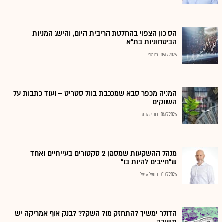
הסיכון הצפוי בהחלטת הריבית היום, והישג המניות
הביטחוניות בת"א
06.07.2026
רם מורי
המניה מכפר סבא שמככבת בוול סטריט – ועוד כתבות על
השווקים
04.07.2026
כתבי גלובס
מנהל ההשקעות שמסמן 2 סקטורים בעייתיים ואחד
ש"חייבים להיות בו"
01.07.2026
נתנאל אריאל
הדולר ימשיך להתחזק מול השקל? לבנק אוף אמריקה יש
תשובה