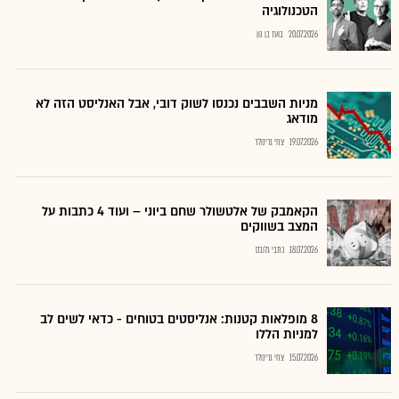
הטכנולוגיה
20.07.2026
בועז בן נון
מניות השבבים נכנסו לשוק דובי, אבל האנליסט הזה לא
מודאג
19.07.2026
צחי גרינולד
הקאמבק של אלטשולר שחם ביוני – ועוד 4 כתבות על
המצב בשווקים
18.07.2026
כתבי גלובס
8 מופלאות קטנות: אנליסטים בטוחים - כדאי לשים לב
למניות הללו
15.07.2026
צחי גרינולד