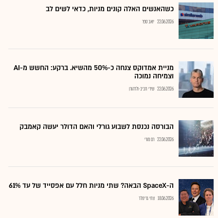
כשהאנשים האלה קונים מניות, כדאי לשים לב
22.06.2026
יואב ספר
מניית אמדוקס צנחה כ-50% מהשיא. ברקע: החשש מ-AI
וצמיחה נמוכה
22.06.2026
שירי חביב-ולדהורן
הבורסה נכנסת לשבוע גורלי והאם הדולר יעשה קאמבק
22.06.2026
רם מורי
ה-SpaceX הבאה? שתי מניות חלל עם אפסייד של עד 61%
18.06.2026
צחי גרינולד