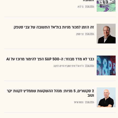
25.06.2026
בר לביא
זה הזמן למכור מניות בת"א? התשובה של צבי סטפק
25.06.2026
צבי סטפק
כבר לא מדד מבוזר: ה-S&P 500 הפך להימור מרוכז על AI
23.06.2026
רו"ח ועו"ד איתי רושקביץ ודרינה רזניקוב
2 סקטורים, 5 מניות: מנהל ההשקעות שממליץ לקנות יקר
וטוב
23.06.2026
נתנאל אריאל