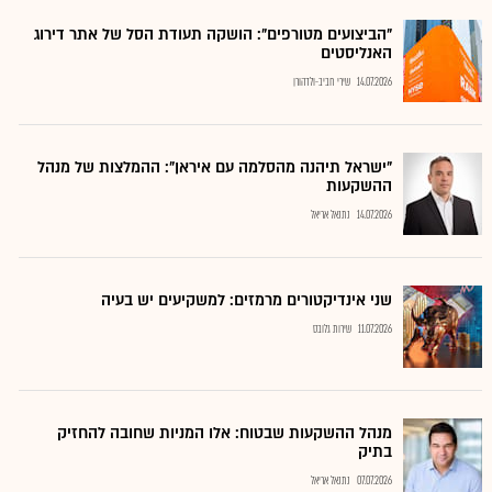
"הביצועים מטורפים": הושקה תעודת הסל של אתר דירוג
האנליסטים
14.07.2026
שירי חביב-ולדהורן
"ישראל תיהנה מהסלמה עם איראן": ההמלצות של מנהל
ההשקעות
14.07.2026
נתנאל אריאל
שני אינדיקטורים מרמזים: למשקיעים יש בעיה
11.07.2026
שירות גלובס
מנהל ההשקעות שבטוח: אלו המניות שחובה להחזיק
בתיק
07.07.2026
נתנאל אריאל