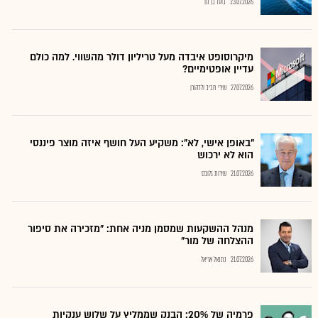
23.07.2026
בועז בן נון
מיקרוסופט איבדה מעל טריליון דולר מהשווי. למה כולם
עדיין אופטימיים?
27.07.2026
שירי חביב ולדהורן
"באופן אישי, לא": משקיע העל חושף איזה מוצר פיננסי
הוא לא ירכוש
21.07.2026
שירות גלובס
מנהל ההשקעות שמסמן מניה אחת: "מזכירה את סיפור
ההצלחה של מור"
21.07.2026
נתנאל אריאל
פרמיה של 20%: הבנק שממליץ על שלוש ענקיות