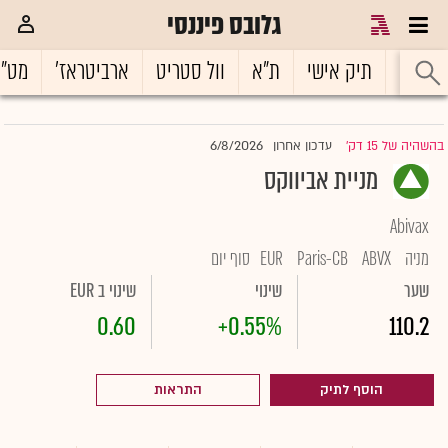
גלובס פיננסי
ראשי
תיק אישי
ת"א
וול סטריט
ארביטראז'
מט"
6/8/2026
בהשהיה של 15 דק'
עדכון אחרון
|
מניית אביווקס
Abivax
מניה
ABVX
Paris-CB
EUR
סוף יום
שער
שינוי
שינוי ב EUR
0.60
+0.55%
110.2
הוסף לתיק
התראות