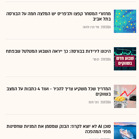
מחזורי המסחר קפצו ולג'פריס יש המלצה חמה על הבורסה
בתל אביב
27.07.2026
שירי חביב-ולדהורן
היכונו לירידות בבורסה: כך ייראה השבוע המטלטל שבפתח
27.07.2026
רם מורי
המדריך שכל משקיע צריך להכיר - ועוד 4 כתבות על המצב
בשווקים
25.07.2026
כתבי גלובס
סוכן AI לא יוצא לקרוז: הבנק שמסמן את המניות שחסינות
מפני המהפכה