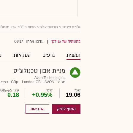
גלובס פיננסי
>
בורסות עולם
>
מניות חו"ל
> אבון טכנולוג
09:17
בהשהיה של 15 דק'
עדכון אחרון
|
תמצית
גרפים
עסקאות
פ
מניית אבון טכנולוג'יס
Avon Technologies
מניה
AVON
London-CB
GBp
רציף
שער
שינוי
שינוי בGBp-p
0.18
+0.95%
19.06
הוסף לתיק
התראות