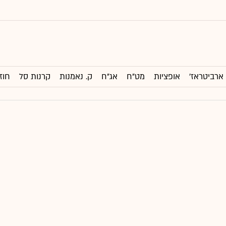
ארביטראז'
אופציות
מט"ח
אג"ח
ק. נאמנות
קרנות סל
חוז