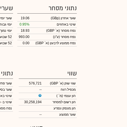
נתוני מסחר
שערי
שער אחרון
(GBp)
19.06
שער יומי
שינוי באחוזים
0.95%
יומי גבוה
נפח מסחר
(א` GBP)
18.93
יומי נמוך
נפח מסחר
(ע"נ)
993.00
52 שבועות גבוה
נפח ממוצע לרבעון (א` GBP)
0.00
52 שבועות נמוך
שווי
נתוני
שווי שוק
(א` GBP)
576,721
שער פתי
מכפיל רווח
--
שער בסי
הון עצמי
(מ` )
שינוי באח
הון רשום למסחר
30,258,194
שינוי
ב- GBp
הון מונפק ונפרע
נפח מס
שער ממוצע
--