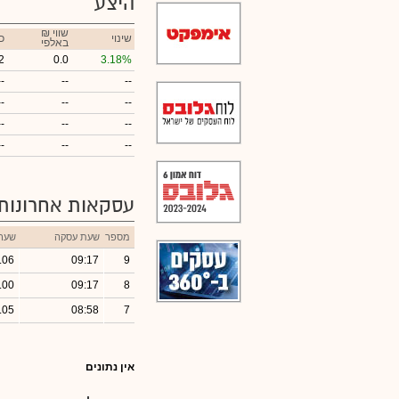
היצע
₪ שווי
שינוי
כ
באלפי
2
0.0
3.18%
--
--
--
--
--
--
--
--
--
--
--
--
עסקאות אחרונות
מספר
שעת עסקה
שער
.06
09:17
9
.00
09:17
8
.05
08:58
7
אין נתונים