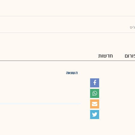
'יס
ורום
חדשות
השוואה