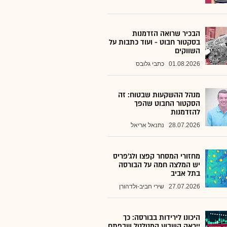
הבכיר שרואה הזדמנות
בסקטור חבוט - ועוד כתבות על
השווקים
01.08.2026
כתבי גלובס
מנהל ההשקעות שבטוח: זה
הסקטור החבוט שהפך
להזדמנות
28.07.2026
נתנאל אריאל
מחזורי המסחר קפצו ולג'פריס
יש המלצה חמה על הבורסה
בתל אביב
27.07.2026
שירי חביב-ולדהורן
היכונו לירידות בבורסה: כך
ייראה השבוע המטלטל שבפתח