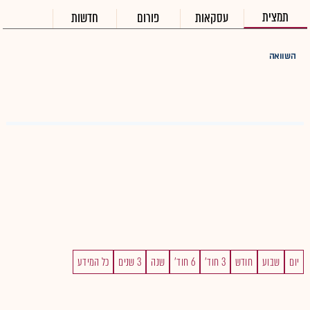
תמצית
עסקאות
פורום
חדשות
השוואה
יום
שבוע
חודש
3 חוד'
6 חוד'
שנה
3 שנים
כל המידע