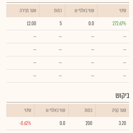
שינוי
₪ שווי באלפי
כמות
שער מכירה
12.00
5
0.0
272.67%
--
--
--
--
--
--
--
--
--
--
--
--
--
--
--
--
ביקוש
שער קניה
כמות
₪ שווי באלפי
שינוי
-0.62%
0.0
200
3.20