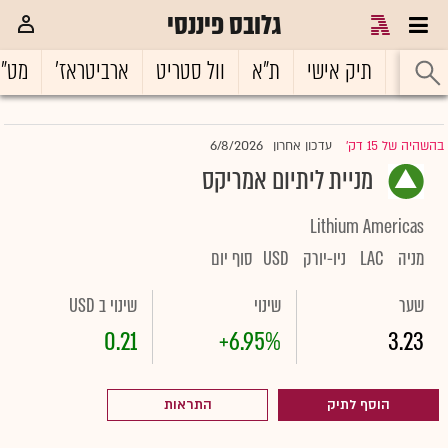
גלובס פיננסי
ראשי
תיק אישי
ת"א
וול סטריט
ארביטראז'
מט"
6/8/2026
בהשהיה של 15 דק'
עדכון אחרון
|
מניית ליתיום אמריקס
Lithium Americas
מניה
LAC
ניו-יורק
USD
סוף יום
שער
שינוי
שינוי ב USD
0.21
+6.95%
3.23
הוסף לתיק
התראות