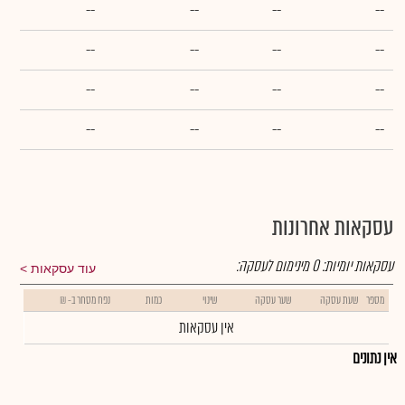
--
--
--
--
--
--
--
--
--
--
--
--
--
--
--
--
עסקאות אחרונות
עסקאות יומיות:
0
מינימום לעסקה:
עוד עסקאות
מספר
שעת עסקה
שער עסקה
שינוי
כמות
נפח מסחר ב- ₪
אין עסקאות
אין נתונים