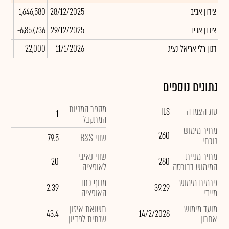
צידון אביב
28/12/2025
-1,646,580
5.00
צידון אביב
29/12/2025
-6,857,736
0.00
דנון רלי אריאל-נציג
11/1/2026
-22,000
5.00
נתונים נוספים
מספר המניות
סוג הצמדה
ILS
1
המתקבל
מחיר מימוש
260
שווי B&S
79.5
נוכחי
מחיר מניית
שווי נאיבי
20
280
המימוש בבורסה
לאופציה
פרמית מימוש
מנוף כתב
2.39
39.29
מיידי
האופציה
מועד מימוש
תשואת איזון
43.4
14/2/2028
אחרון
שנתית לפדיון