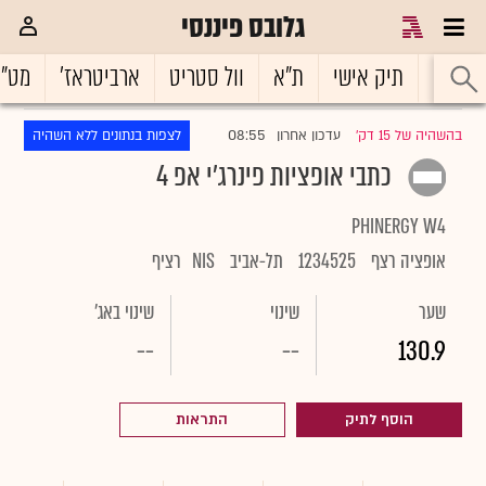
גלובס פיננסי
ראשי
תיק אישי
ת"א
וול סטריט
ארביטראז'
מט"
08:55
בהשהיה של 15 דק'
עדכון אחרון
לצפות בנתונים ללא השהיה
|
כתבי אופציות פינרג'י אפ 4
PHINERGY W4
אופציה רצף
1234525
תל-אביב
NIS
רציף
שער
שינוי
שינוי באג'
--
--
130.9
הוסף לתיק
התראות