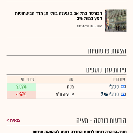
הבורסה בתל אביב ננעלה בעליות; מדד הביטחוניות
קפץ במעל 3%
02.07.2026
שירות גלובס
הצעות פרסומיות
ניירות ערך נוספים
שם הנייר
סוג
שינוי יומי
פינרג'י
מניה
2.52%
פינרג'י אפ 2
אופציה ת"א
-1.96%
הודעות בורסה - מאיה
מאיה
פנרג-הבהרה ביחס לדיווח החברה בנוגע להקצאה פרטית ...