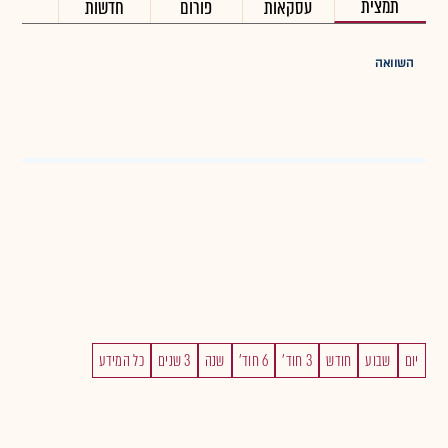
תמצית
עסקאות
פורום
חדשות
השוואה
יום
שבוע
חודש
3 חוד'
6 חוד'
שנה
3 שנים
כל המידע