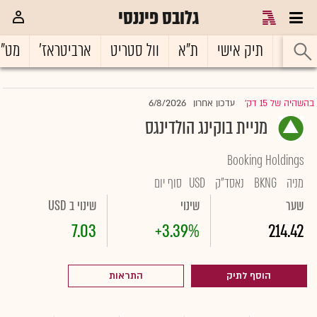
גלובס פיננסי
ראשי
תיק אישי
ת"א
וול סטריט
ארביטראז'
מט"
6/8/2026
בהשהיה של 15 דק'
עדכון אחרון
|
מניית בוקינג הולדינגס
Booking Holdings
מניה
BKNG
נאסד"ק
USD
סוף יום
שער
שינוי
שינוי ב USD
7.03
+3.39%
214.42
הוסף לתיק
התראות