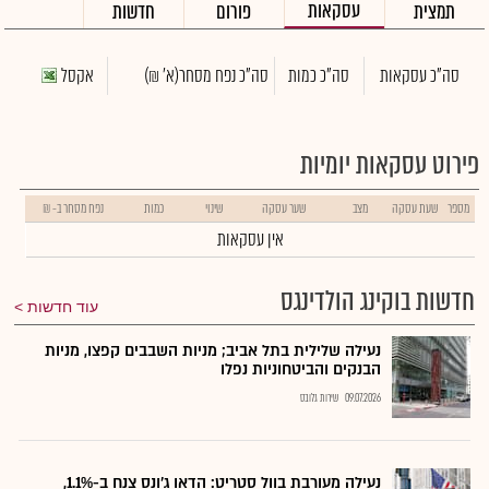
עסקאות
תמצית
פורום
חדשות
סה"כ עסקאות
סה"כ כמות
סה"כ נפח מסחר
(א' ₪)
אקסל
פירוט עסקאות יומיות
מספר
שעת עסקה
מצב
שער עסקה
שינוי
כמות
נפח מסחר ב- ₪
אין עסקאות
חדשות בוקינג הולדינגס
עוד חדשות
נעילה שלילית בתל אביב; מניות השבבים קפצו, מניות
הבנקים והביטחוניות נפלו
09.07.2026
שירות גלובס
נעילה מעורבת בוול סטריט: הדאו ג'ונס צנח ב-1.1%,