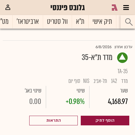
גלובס פיננסי
ראשי
תיק אישי
ת"א
וול סטריט
ארביטראז'
מט"
6/8/2026
עדכון אחרון
מדד ת"א-35
TA-35
מדד
142
תל-אביב
NIS
סוף יום
שער
שינוי
שינוי באג'
0.00
+0.98%
4,168.97
הוסף לתיק
התראות