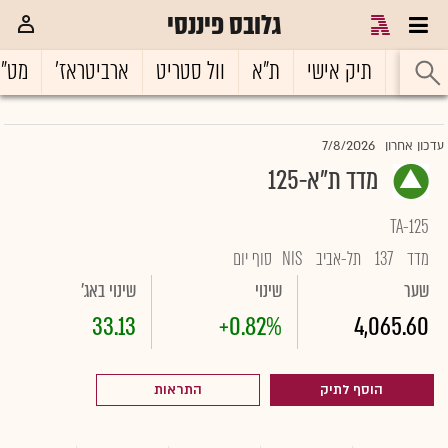
גלובס פיננסי
ראשי
תיק אישי
ת"א
וול סטריט
ארביטראז'
מט"
7/8/2026
עדכון אחרון
מדד ת"א-125
TA-125
מדד
137
תל-אביב
NIS
סוף יום
שער
שינוי
שינוי באג'
33.13
+0.82%
4,065.60
הוסף לתיק
התראות