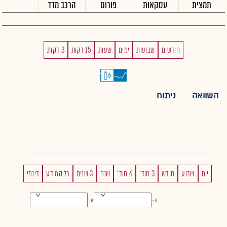
תמצית
עסקאות
פורום
הרכב מדד
חודשים
שבועות
ימים
שעות
15 דקות
3 דקות
השוואה
ניתוח
יום
שבוע
חודש
3 חוד'
6 חוד'
שנה
3 שנים
כל המידע
דינמי
מ -
עד