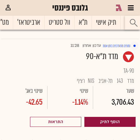
גלובס פיננסי
ראשי
תיק אישי
ת"א
וול סטריט
ארביטראז'
מט"
11:28
עדכון אחרון
נתונים מתעדכנים בזמן אמת
|
מדד ת"א-90
TA-90
מדד
143
תל-אביב
NIS
רציף
שער
שינוי
שינוי באג'
-42.65
-1.14%
3,706.43
הוסף לתיק
התראות