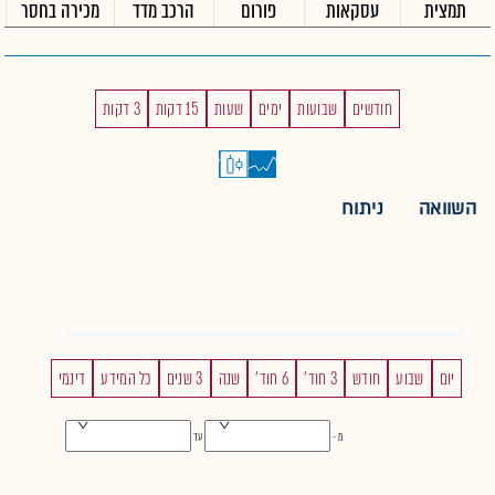
תמצית
עסקאות
פורום
הרכב מדד
מכירה בחסר
חודשים
שבועות
ימים
שעות
15 דקות
3 דקות
השוואה
ניתוח
יום
שבוע
חודש
3 חוד'
6 חוד'
שנה
3 שנים
כל המידע
דינמי
מ -
עד