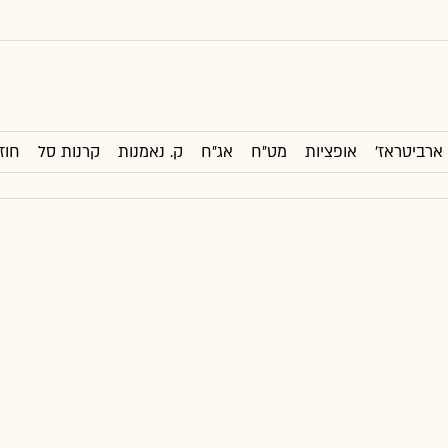
ארביטראז'
אופציות
מט"ח
אג"ח
ק. נאמנות
קרנות סל
חוז