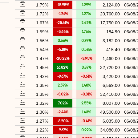
1.79%
-15.95%
1.29%
2,124.00
06/08/
1.72%
-1.24%
1.27%
20,760.00
06/08/
1.67%
-25.61%
2.42%
17,750.00
06/08/
1.59%
-5.66%
1.76%
184.90
06/08/
1.56%
0.66%
0.79%
3,182.00
06/08/
1.54%
-5.18%
0.58%
415.40
06/08/
1.47%
-20.22%
-3.95%
1,460.00
06/08/
1.45%
16.82%
3.87%
32,720.00
06/08/
1.42%
-9.67%
-0.61%
3,420.00
06/08/
1.35%
2.59%
1.48%
6,569.00
06/08/
1.35%
-3.02%
-0.31%
32,410.00
06/08/
1.32%
7.02%
2.55%
8,007.00
06/08/
1.30%
-2.44%
1.43%
49,500.00
06/08/
1.27%
-8.20%
-0.41%
6,035.00
06/08/
1.22%
-9.67%
0.92%
34,080.00
06/08/