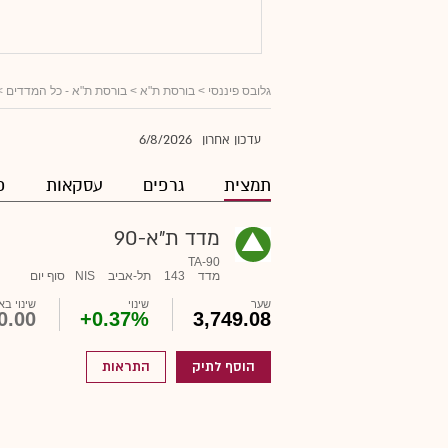
גלובס פיננסי
> בורסת ת"א >
בורסת ת"א - כל המדדים
>
6/8/2026
עדכון אחרון
תמצית
גרפים
עסקאות
פ
מדד ת"א-90
TA-90
מדד
143
תל-אביב
NIS
סוף יום
שער
שינוי
שינוי בא
0.00
+0.37%
3,749.08
הוסף לתיק
התראות