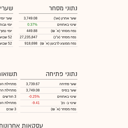
נתוני מסחר
שערי
שער אחרון
(אג')
3,749.08
שער יומי
שינוי באחוזים
0.37%
יומי גבוה
נפח מסחר
(א` ₪)
449.88
יומי נמוך
נפח מסחר
(ע"נ)
27,235,847
52 שבועות גבוה
נפח ממוצע לרבעון (א` ₪)
918,698
52 שבועות נמוך
נתוני פתיחה
תשואות
שער פתיחה
3,739.67
מתחילת הש
שער בסיס
3,749.08
מתחילת הח
שינוי באחוזים
-0.25%
3 חודשים
שינוי
ב- נק'
-9.41
מתחילת הש
נפח מסחר
(א` ₪)
3 שנים
עסקאות אחרונות