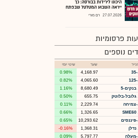
היכונו לירידות בבורסה: כך
ייראה השבוע המטלטל שבפתח
27.07.2026
רם מורי
ות פרסומיות
ים נוספים
ייר
שער
שינוי יומי
3
4,168.97
0.98%
1
4,065.60
0.82%
בנקים-5
8,680.49
1.16%
גלובל-בלוטק
655.75
0.50%
צמיחה
2,229.74
0.11%
S
1,326.65
0.66%
פיננסים
10,293.62
0.65%
נדלן
1,368.31
-0.16%
מעלה
5,797.77
0.09%