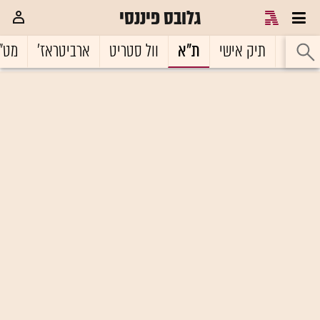
גלובס פיננסי
ראשי
תיק אישי
ת"א
וול סטריט
ארביטראז'
מט"