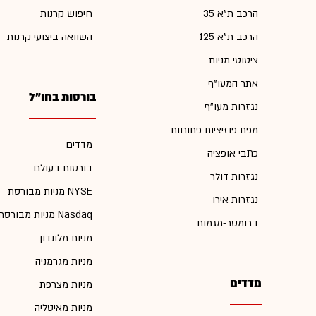
הרכב ת"א 35
חיפוש קרנות
הרכב ת"א 125
השוואה ביצועי קרנות
ציטוטי מניות
אתר המעו"ף
בורסות בחו"ל
נגזרות מעו"ף
מפת פוזיציות פתוחות
מדדים
כתבי אופציה
בורסות בעולם
נגזרות דולר
מניות מבורסת NYSE
נגזרות אירו
מניות מבורסת Nasdaq
ברומטר-מגמות
מניות מלונדון
מניות מגרמניה
מדדים
מניות מצרפת
מניות מאיטליה