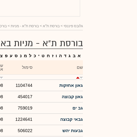
גלובס פיננסי
> בורסת ת"א >
בורסת ת"א - מניות
> בורסת
בורסת ת"א - מניות באו
א
ב
ג
ד
ה
ו
ז
ח
ט
י
כ
ל
מ
נ
ס
ע
פ
צ
עס
שם
סימול
אח
גאון אחזקות
1104744
08
גאון קבוצה
454017
08
גב ים
759019
08
גבאי קבוצה
1224641
08
גבעות יהש
506022
08