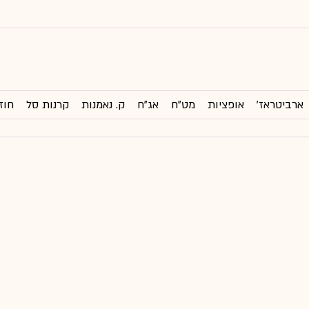
ארביטראז'
אופציות
מט"ח
אג"ח
ק. נאמנות
קרנות סל
חוז