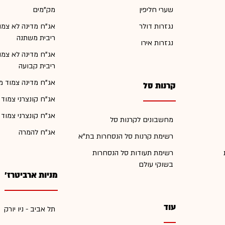
שערי חליפין
מק"מים
נגזרות דולר
אג"ח מדינה לא צמו
ריבית משתנה
נגזרות אירו
אג"ח מדינה לא צמו
ריבית קבועה
אג"ח מדינה צמוד מ
קרנות סל
אג"ח קונצרני צמוד
אג"ח קונצרני צמוד
מחשבונים לקרנות סל
אג"ח להמרה
רשימת קרנות סל הנסחרות בת"א
רשימת תעודות סל הנסחרות
בשוקי עולם
מניות ארביטרז'
עוד
תל אביב - ניו יורק