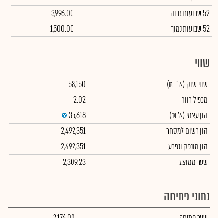
52 שבועות גבוה
3,996.00
52 שבועות נמוך
1,500.00
שווי
שווי שוק
(א` ₪)
58,150
מכפיל רווח
-2.02
הון עצמי
(א' ₪)
35,618
הון רשום למסחר
2,492,351
הון מונפק ונפרע
2,492,351
שער ממוצע
2,309.23
נתוני פתיחה
שער פתיחה
2,176.00