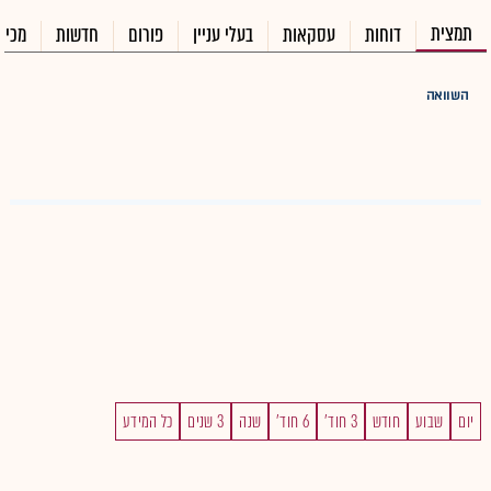
תמצית
דוחות
עסקאות
בעלי עניין
פורום
חדשות
מכיר
השוואה
יום
שבוע
חודש
3 חוד'
6 חוד'
שנה
3 שנים
כל המידע