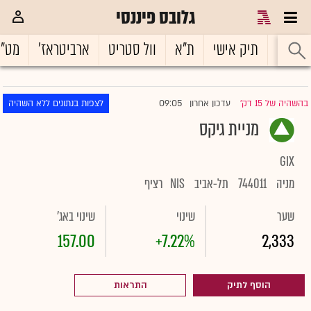
גלובס פיננסי
ראשי
תיק אישי
ת"א
וול סטריט
ארביטראז'
מט"
09:05
בהשהיה של 15 דק'
עדכון אחרון
לצפות בנתונים ללא השהיה
|
מניית גיקס
GIX
מניה
744011
תל-אביב
NIS
רציף
שער
שינוי
שינוי באג'
157.00
+7.22%
2,333
הוסף לתיק
התראות