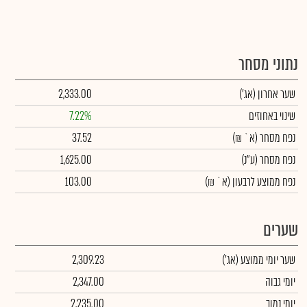
נתוני מסחר
שער אחרון
(אג')
2,333.00
שינוי באחוזים
7.22%
נפח מסחר
(א` ₪)
37.52
נפח מסחר
(ע"נ)
1,625.00
נפח ממוצע לרבעון (א` ₪)
103.00
שערים
שער יומי ממוצע
(אג')
2,309.23
יומי גבוה
2,347.00
יומי נמוך
2,235.00