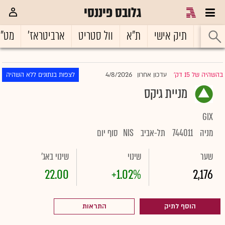
גלובס פיננסי
ראשי
תיק אישי
ת"א
וול סטריט
ארביטראז'
מט"
4/8/2026
בהשהיה של 15 דק'
עדכון אחרון
לצפות בנתונים ללא השהיה
|
מניית גיקס
GIX
מניה
744011
תל-אביב
NIS
סוף יום
שער
שינוי
שינוי באג'
22.00
+1.02%
2,176
הוסף לתיק
התראות