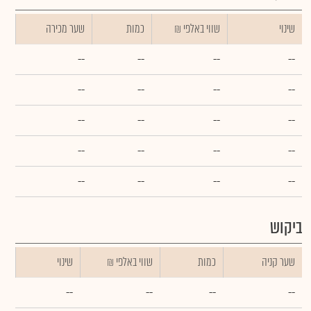
שינוי
₪ שווי באלפי
כמות
שער מכירה
--
--
--
--
--
--
--
--
--
--
--
--
--
--
--
--
--
--
--
--
ביקוש
שער קניה
כמות
₪ שווי באלפי
שינוי
--
--
--
--