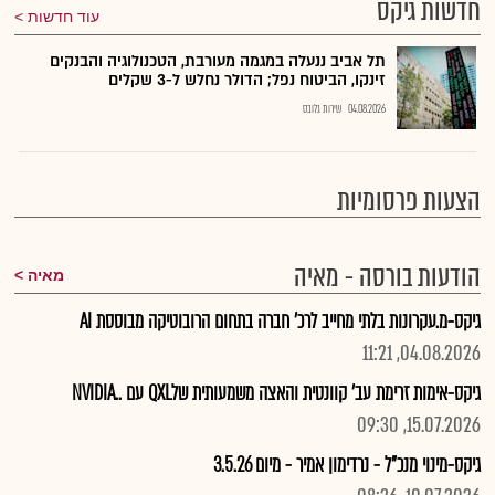
חדשות גיקס
עוד חדשות
תל אביב ננעלה במגמה מעורבת, הטכנולוגיה והבנקים
זינקו, הביטוח נפל; הדולר נחלש ל-3 שקלים
04.08.2026
שירות גלובס
הצעות פרסומיות
הודעות בורסה - מאיה
מאיה
גיקס-מ.עקרונות בלתי מחייב לרכ' חברה בתחום הרובוטיקה מבוססת AI
04.08.2026, 11:21
גיקס-אימות זרימת עב' קוונטית והאצה משמעותית שלQXL עם ..NVIDIA
15.07.2026, 09:30
גיקס-מינוי מנכ"ל - נרדימון אמיר - מיום 3.5.26