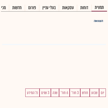
תמצית
דוחות
עסקאות
בעלי עניין
פורום
חדשות
מכיר
השוואה
יום
שבוע
חודש
3 חוד'
6 חוד'
שנה
3 שנים
כל המידע