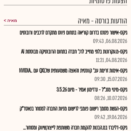
הצעות פרסומיות
הודעות בורסה - מאיה
מאיה
גיקס-אישור פטנט בדרום קוריאה בתחום ניווט מתקדם לרכבים ורובוטים
06.08.2026, 09:43
גיקס-מ.עקרונות בלתי מחייב לרכ' חברה בתחום הרובוטיקה מבוססת AI
04.08.2026, 11:21
גיקס-אימות זרימת עב' קוונטית והאצה משמעותית שלQXL עם ..NVIDIA
15.07.2026, 09:30
גיקס-מינוי מנכ"ל - נרדימון אמיר - מיום 3.5.26
10.07.2026, 08:26
גיקס-הגשת מסמך רישום פומבי לרישום מניות החברה למסחר בנאסד"ק
19.06.2026, 09:42
גיקס-דליברז במ.הבנות להקמת חברה משותפת לייצור,שיווק ומסחור...