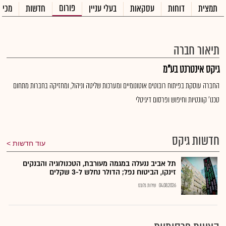
פורום
תמצית
דוחות
עסקאות
בעלי עניין
חדשות
מכיר
תיאור חברה
גיקס אינטרנט בע"מ
החברה עוסקת בפיתוח רובוטים אוטונומיים ומערכות שליטה וניהול, ומחזיקה בחברות מתחום
טכנו' קוונטיות וחיפוש ופרסום דיגיטלי
חדשות גיקס
עוד חדשות
תל אביב ננעלה במגמה מעורבת, הטכנולוגיה והבנקים
זינקו, הביטוח נפל; הדולר נחלש ל-3 שקלים
04.08.2026
שירות גלובס