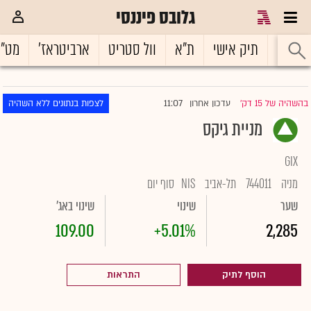
גלובס פיננסי
ראשי
תיק אישי
ת"א
וול סטריט
ארביטראז'
מט"
11:07
בהשהיה של 15 דק'
עדכון אחרון
לצפות בנתונים ללא השהיה
|
מניית גיקס
GIX
מניה
744011
תל-אביב
NIS
סוף יום
שער
שינוי
שינוי באג'
109.00
+5.01%
2,285
הוסף לתיק
התראות