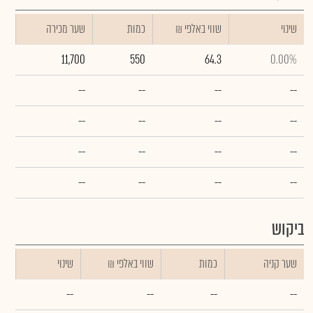
שינוי
₪ שווי באלפי
כמות
שער מכירה
11,700
550
64.3
0.00%
--
--
--
--
--
--
--
--
--
--
--
--
--
--
--
--
ביקוש
שער קניה
כמות
₪ שווי באלפי
שינוי
--
--
--
--