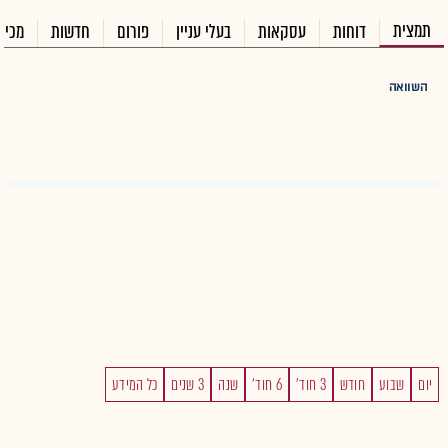
תמצית
דוחות
עסקאות
בעלי עניין
פורום
חדשות
מכיר
השוואה
יום
שבוע
חודש
3 חוד'
6 חוד'
שנה
3 שנים
כל המידע