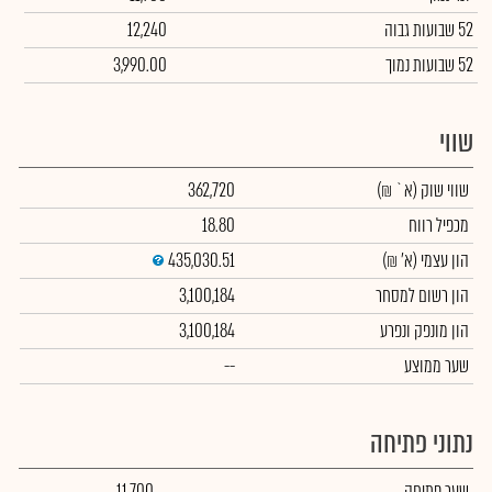
52 שבועות גבוה
12,240
52 שבועות נמוך
3,990.00
שווי
שווי שוק
(א` ₪)
362,720
מכפיל רווח
18.80
הון עצמי
(א' ₪)
435,030.51
הון רשום למסחר
3,100,184
הון מונפק ונפרע
3,100,184
שער ממוצע
--
נתוני פתיחה
שער פתיחה
11,700