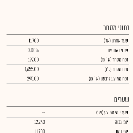
נתוני מסחר
שער אחרון
(אג')
11,700
שינוי באחוזים
0.00%
נפח מסחר
(א` ₪)
197.00
נפח מסחר
(ע"נ)
1,655.00
נפח ממוצע לרבעון (א` ₪)
295.00
שערים
שער יומי ממוצע
(אג')
--
יומי גבוה
12,240
יומי נמוך
11,700