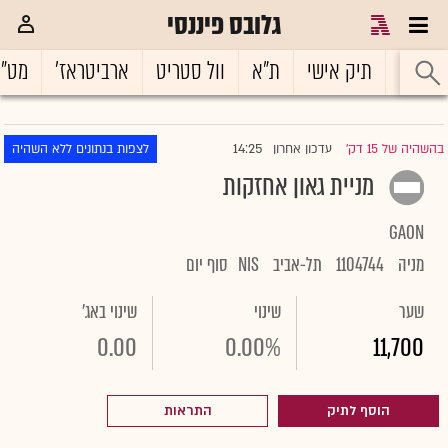
גלובס פיננסי
ראשי
תיק אישי
ת"א
וול סטריט
ארביטראז'
מט"
14:25
בהשהיה של 15 דק'
עדכון אחרון
לצפות בנתונים ללא השהיה
|
מניית גאון אחזקות
GAON
מניה
1104744
תל-אביב
NIS
סוף יום
שער
שינוי
שינוי באג'
0.00
0.00%
11,700
הוסף לתיק
התראות