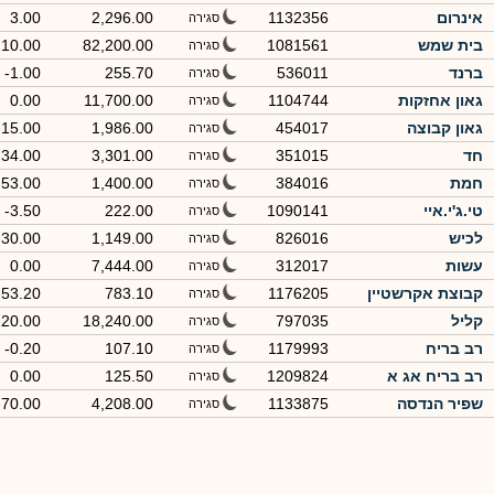
אינרום
1132356
2,296.00
3.00
סגירה
בית שמש
1081561
82,200.00
210.00
סגירה
ברנד
536011
255.70
-1.00
סגירה
גאון אחזקות
1104744
11,700.00
0.00
סגירה
גאון קבוצה
454017
1,986.00
-15.00
סגירה
חד
351015
3,301.00
34.00
סגירה
חמת
384016
1,400.00
-53.00
סגירה
טי.ג'י.איי
1090141
222.00
-3.50
סגירה
לכיש
826016
1,149.00
-30.00
סגירה
עשות
312017
7,444.00
0.00
סגירה
קבוצת אקרשטיין
1176205
783.10
-53.20
סגירה
קליל
797035
18,240.00
220.00
סגירה
רב בריח
1179993
107.10
-0.20
סגירה
רב בריח אג א
1209824
125.50
0.00
סגירה
שפיר הנדסה
1133875
4,208.00
-70.00
סגירה