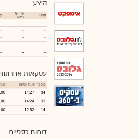
היצע
₪ שווי
שינוי
כ
באלפי
--
--
--
--
--
--
--
--
--
--
--
--
--
--
--
עסקאות אחרונות
מספר
שעת עסקה
שער
.00
14:27
34
.00
14:24
33
.00
12:52
14
דוחות כספיים