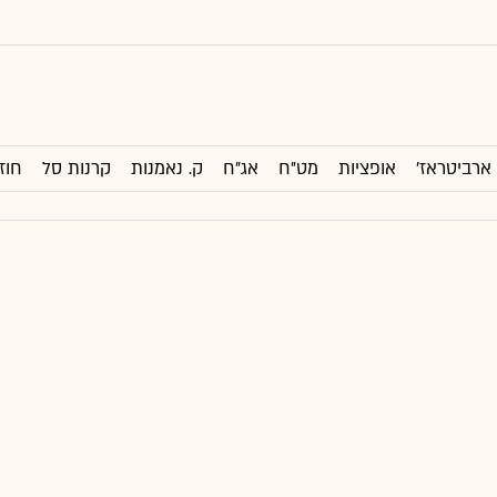
ארביטראז'
אופציות
מט"ח
אג"ח
ק. נאמנות
קרנות סל
חוז