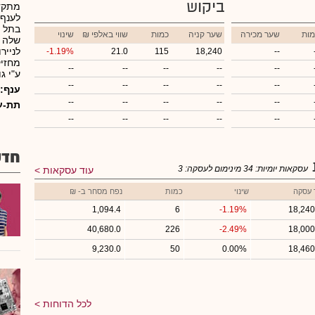
ביקוש
מתקדמ
לענף 
מות
שער מכירה
שער קניה
כמות
₪ שווי באלפי
שינוי
שלה ש
לנייר
-1.19%
21.0
115
18,240
--
--
--
--
--
--
ע"י ג
--
--
--
--
--
ענף:
--
--
--
--
--
תת-ע
--
--
--
--
--
חדש
עסקאות יומיות:
34
מינימום לעסקה:
3
עוד עסקאות
 עסקה
שינוי
כמות
נפח מסחר ב- ₪
1,094.4
6
-1.19%
18,240
40,680.0
226
-2.49%
18,000
9,230.0
50
0.00%
18,460
לכל הדוחות