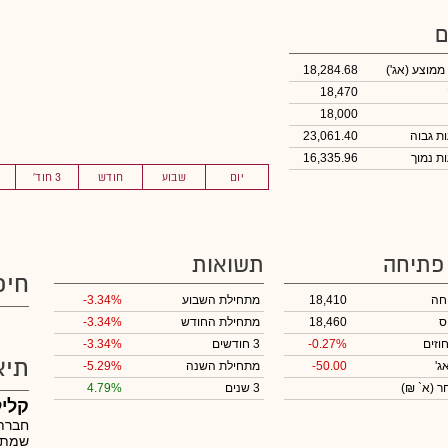
ם
 ממוצע
(אג')
18,284.68
18,470
18,000
23,061.40
16,335.96
יום
שבוע
חודש
3 חוד'
 פתיחה
תשואות
חיפ
חה
18,410
מתחילת השבוע
-3.34%
ס
18,460
מתחילת החודש
-3.34%
וזים
-0.27%
3 חודשים
-3.34%
תיא
ג'
-50.00
מתחילת השנה
-5.29%
חר
(א` ₪)
3 שנים
4.79%
קליל
חברת 
שמתמח