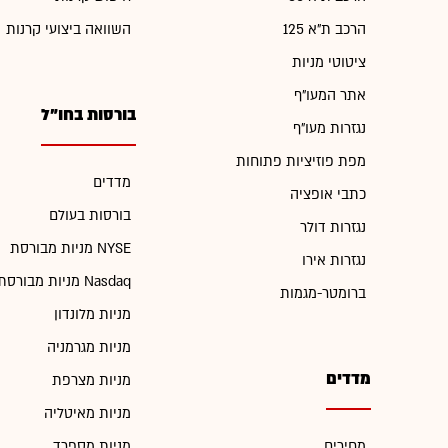
הרכב ת"א 125
השוואה ביצועי קרנות
ציטוטי מניות
אתר המעו"ף
בורסות בחו"ל
נגזרות מעו"ף
מפת פוזיציות פתוחות
מדדים
כתבי אופציה
בורסות בעולם
נגזרות דולר
מניות מבורסת NYSE
נגזרות אירו
מניות מבורסת Nasdaq
ברומטר-מגמות
מניות מלונדון
מניות מגרמניה
מדדים
מניות מצרפת
מניות מאיטליה
מחירים
מניות מספרד