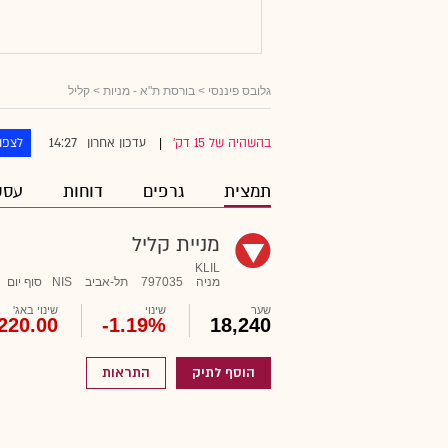
גלובס פיננסי
>
בורסת ת"א - מניות
> קליל
14:27
בהשהיה של 15 דק'
עדכון אחרון
לצפו
|
תמצית
גרפים
דוחות
עסק
מניית קליל
KLIL
מניה
797035
תל-אביב
NIS
סוף יום
שער
שינוי
שינוי באג'
220.00
-1.19%
18,240
הוסף לתיק
התראות