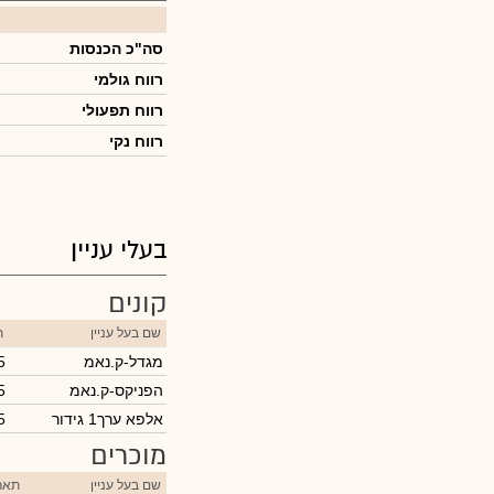
סה"כ הכנסות
רווח גולמי
רווח תפעולי
רווח נקי
בעלי עניין
קונים
שם בעל עניין
ת
מגדל-ק.נאמ
5
הפניקס-ק.נאמ
5
אלפא ערך1 גידור
5
מוכרים
שם בעל עניין
תארי