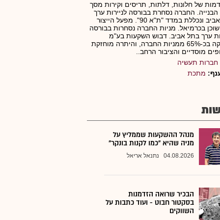
ות של חלונות, דלתות, תריסים וקירות מסך
הבנייה. החברה נסחרת בבורסה לניירות ערך
בתל אביב ונכללת במדד "ת"א 90". מפעל הייצור
וכן בכרמיאל. מניות החברה נסחרות בבורסה
ות ערך בתל אביב. דבוש השקעות בע"מ
מחזיקה בכ-65% ממניות החברה, והיתרה מוחזקת
ופים מוסדיים והציבור הרחב..
חברות תעשיה
נף:
מתכת
ות
מנהל ההשקעות שממליץ על
מניה שהיא "כמו לקנות בונקר"
04.08.2026
נתנאל אריאל
הבכיר שרואה הזדמנות
בסקטור חבוט - ועוד כתבות על
השווקים