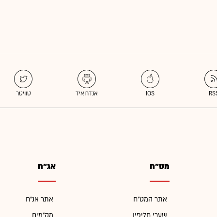
מט"ח
אג"ח
אתר המט"ח
אתר אג"ח
שערי חליפין
מק"מים