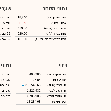
נתוני מסחר
שערי
שער אחרון
(אג')
18,240
שער יומי
שינוי באחוזים
-1.19%
יומי גבוה
נפח מסחר
(א` ₪)
113.36
יומי נמוך
נפח מסחר
(ע"נ)
620.00
52 שבועות גבוה
נפח ממוצע לרבעון (א` ₪)
161.00
52 שבועות נמוך
שווי
נתוני
שווי שוק
(א` ₪)
405,280
שער פתי
מכפיל רווח
26.84
שער בסי
הון עצמי
(א' ₪)
378,548.63
שינוי באח
הון רשום למסחר
2,221,932
שינוי
ב- א
הון מונפק ונפרע
2,788,903
נפח מס
שער ממוצע
18,284.68