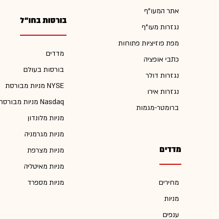
אתר המעו"ף
בורסות בחו"ל
נגזרות מעו"ף
מפת פוזיציות פתוחות
מדדים
כתבי אופציה
בורסות בעולם
נגזרות דולר
מניות מבורסת NYSE
נגזרות אירו
מניות מבורסת Nasdaq
ברומטר-מגמות
מניות מלונדון
מניות מגרמניה
מדדים
מניות מצרפת
מניות מאיטליה
מחירים
מניות מספרד
מניות
ענפים