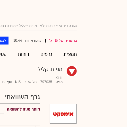
גלובס פיננסי
>
בורסת ת"א - מניות
>
קליל
> מכירה בחס
10:44
בהשהיה של 15 דק'
עדכון אחרון
לצפו
|
תמצית
גרפים
דוחות
עסק
מניית קליל
KLIL
מניה
797035
תל-אביב
NIS
סוף יום
גרף השוואתי
הוסף מניה להשוואה