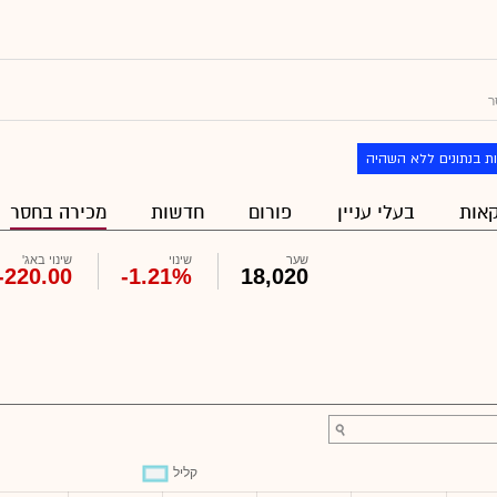
ר
ת בנתונים ללא השהיה
אות
בעלי עניין
פורום
חדשות
מכירה בחסר
שער
שינוי
שינוי באג'
-220.00
-1.21%
18,020