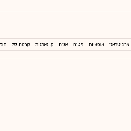
ארביטראז'
אופציות
מט"ח
אג"ח
ק. נאמנות
קרנות סל
חוזי