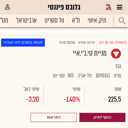
גלובס פיננסי
ראשי
תיק אישי
ת"א
וול סטריט
ארביטראז'
מט"
5/8/2026
בהשהיה של 15 דק'
עדכון אחרון
לצפות בנתונים ללא השהיה
|
מניית טי.ג'י.איי
TGI
מניה
1090141
תל-אביב
NIS
סוף יום
שער
שינוי
שינוי באג'
-3.20
-1.40%
225.5
הוסף לתיק
התראות