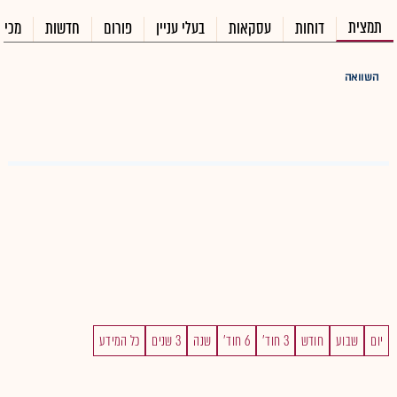
תמצית
דוחות
עסקאות
בעלי עניין
פורום
חדשות
מכיר
השוואה
יום
שבוע
חודש
3 חוד'
6 חוד'
שנה
3 שנים
כל המידע