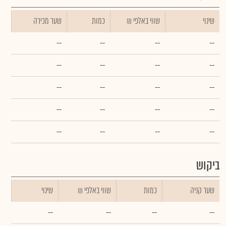
שינוי
₪ שווי באלפי
כמות
שער מכירה
--
--
--
--
--
--
--
--
--
--
--
--
--
--
--
--
--
--
--
--
ביקוש
שער קניה
כמות
₪ שווי באלפי
שינוי
--
--
--
--