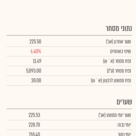
נתוני מסחר
שער אחרון
(אג')
225.50
שינוי באחוזים
-1.40%
נפח מסחר
(א` ₪)
11.49
נפח מסחר
(ע"נ)
5,093.00
נפח ממוצע לרבעון (א` ₪)
28.00
שערים
שער יומי ממוצע
(אג')
225.53
יומי גבוה
228.70
יומי נמוך
218.40