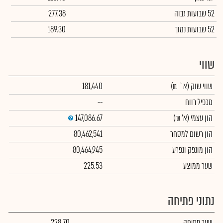
52 שבועות גבוה
277.38
52 שבועות נמוך
189.30
שווי
שווי שוק
(א` ₪)
181,440
מכפיל רווח
--
הון עצמי
(א' ₪)
147,086.67
הון רשום למסחר
80,462,541
הון מונפק ונפרע
80,464,945
שער ממוצע
225.53
נתוני פתיחה
שער פתיחה
228.70