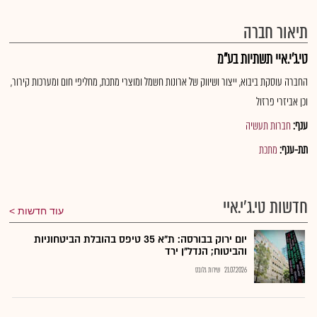
תיאור חברה
טי.ג'י.איי תשתיות בע"מ
החברה עוסקת ביבוא, ייצור ושיווק של ארונות חשמל ומוצרי מתכת, מחליפי חום ומערכות קירור,
וכן אביזרי פרזול
ענף:
חברות תעשיה
תת-ענף:
מתכת
חדשות טי.ג'י.איי
עוד חדשות
יום ירוק בבורסה: ת"א 35 טיפס בהובלת הביטחוניות
והביטוח; הנדל"ן ירד
21.07.2026
שירות גלובס