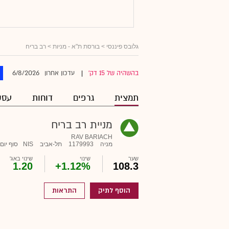
גלובס פיננסי
>
בורסת ת"א - מניות
> רב בריח
6/8/2026
בהשהיה של 15 דק'
עדכון אחרון
|
תמצית
גרפים
דוחות
עסק
מניית רב בריח
RAV BARIACH
מניה
1179993
תל-אביב
NIS
סוף יום
שער
שינוי
שינוי באג'
1.20
+1.12%
108.3
הוסף לתיק
התראות