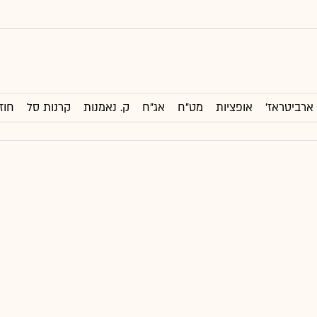
ארביטראז'
אופציות
מט"ח
אג"ח
ק. נאמנות
קרנות סל
חוז