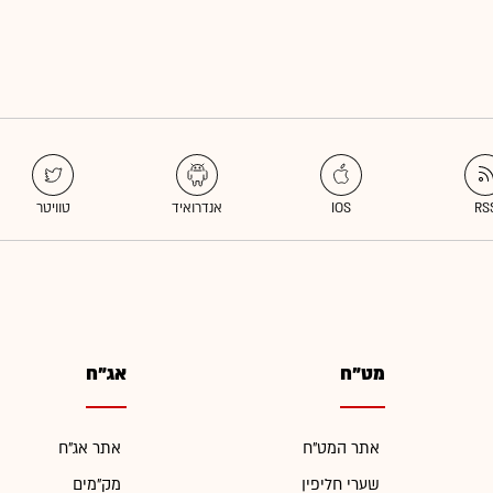
מט"ח
אג"ח
אתר המט"ח
אתר אג"ח
שערי חליפין
מק"מים