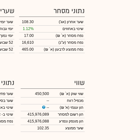
נתוני מסחר
שערי
שער אחרון
(אג')
108.30
שער יומי
שינוי באחוזים
1.12%
יומי גבוה
נפח מסחר
(א` ₪)
17.00
יומי נמוך
נפח מסחר
(ע"נ)
16,610
52 שבועות גבוה
נפח ממוצע לרבעון (א` ₪)
465.00
52 שבועות נמוך
שווי
נתוני
שווי שוק
(א` ₪)
450,500
שער פתי
מכפיל רווח
--
שער בסי
הון עצמי
(א' ₪)
--
שינוי באח
הון רשום למסחר
415,976,089
שינוי
ב- א
הון מונפק ונפרע
415,976,088
נפח מס
שער ממוצע
102.35