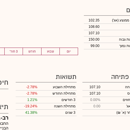
ם
 ממוצע
(אג')
102.35
108.60
107.10
150.00
99.00
יום
שבוע
חודש
3 חוד'
 פתיחה
תשואות
חיפ
חה
107.10
מתחילת השבוע
-2.78%
ס
107.10
מתחילת החודש
-2.78%
וזים
0.00%
3 חודשים
1.21%
תיא
ג'
0.00
מתחילת השנה
-19.24%
חר
(א` ₪)
3 שנים
41.38%
רב-בריח(08
החברה
הבניי