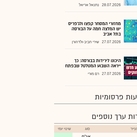
28.07.2026
נתנאל אריאל
מחזורי המסחר קפצו ולג'פריס
יש המלצה חמה על הבורסה
בתל אביב
27.07.2026
שירי חביב-ולדהורן
היכונו לירידות בבורסה: כך
ייראה השבוע המטלטל שבפתח
27.07.2026
רם מורי
ות פרסומיות
רות ערך נוספים
ייר
סוג
שינוי יומי
אג"ח