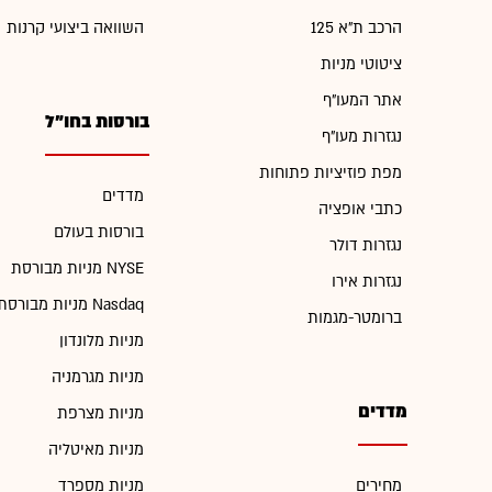
הרכב ת"א 125
השוואה ביצועי קרנות
ציטוטי מניות
אתר המעו"ף
בורסות בחו"ל
נגזרות מעו"ף
מפת פוזיציות פתוחות
מדדים
כתבי אופציה
בורסות בעולם
נגזרות דולר
מניות מבורסת NYSE
נגזרות אירו
מניות מבורסת Nasdaq
ברומטר-מגמות
מניות מלונדון
מניות מגרמניה
מדדים
מניות מצרפת
מניות מאיטליה
מחירים
מניות מספרד