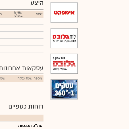
היצע
₪ שווי
שינוי
כ
באלפי
--
--
--
--
--
--
--
--
--
--
--
--
--
--
--
עסקאות אחרונות
מספר
שעת עסקה
שער
דוחות כספיים
סה"כ הכנסות