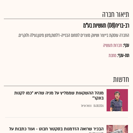
תיאור חברה
רב-בריח(08) תעשיות בע"מ
החברה עוסקת בייצור ושיווק מוצרים לתחום הבנייה-דלתות,מיגון מיגון,נעילה ולוקרים.
ענף:
חברות תעשיה
תת-ענף:
מתכת
חדשות
מנהל ההשקעות שממליץ על מניה שהיא "כמו לקנות
בונקר"
04.08.2026
נתנאל אריאל
הבכיר שרואה הזדמנות בסקטור חבוט - ועוד כתבות על