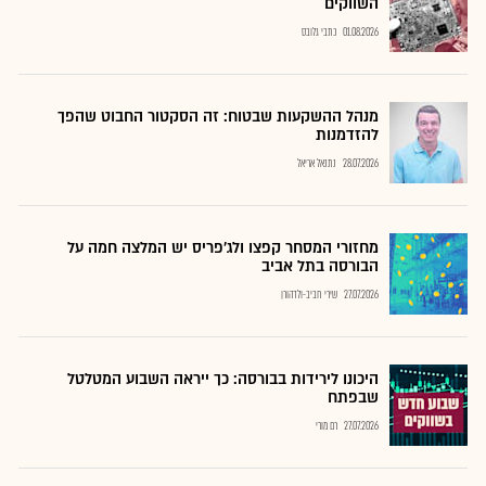
השווקים
01.08.2026
כתבי גלובס
מנהל ההשקעות שבטוח: זה הסקטור החבוט שהפך
להזדמנות
28.07.2026
נתנאל אריאל
מחזורי המסחר קפצו ולג'פריס יש המלצה חמה על
הבורסה בתל אביב
27.07.2026
שירי חביב-ולדהורן
היכונו לירידות בבורסה: כך ייראה השבוע המטלטל
שבפתח
27.07.2026
רם מורי