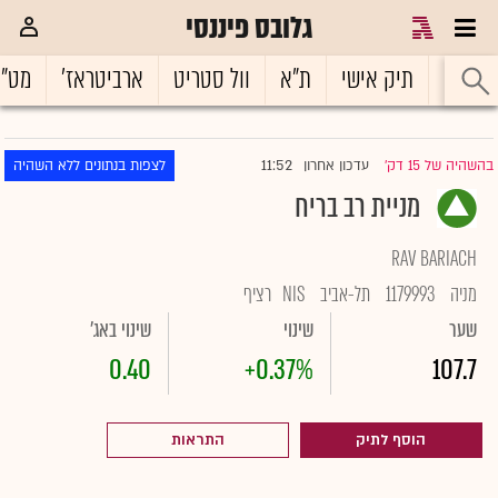
גלובס פיננסי
ראשי
תיק אישי
ת"א
וול סטריט
ארביטראז'
מט"
11:52
בהשהיה של 15 דק'
עדכון אחרון
לצפות בנתונים ללא השהיה
|
מניית רב בריח
RAV BARIACH
מניה
1179993
תל-אביב
NIS
רציף
שער
שינוי
שינוי באג'
0.40
+0.37%
107.7
הוסף לתיק
התראות