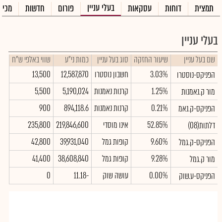
בעלי עניין
תמצית
דוחות
עסקאות
פורום
חדשות
מכיר
בעלי עניין
שם בעל עניין
שיעור החזקה
סוג בעל עניין
כמות ני"ע
שווי באלפי ש"ח
3.03%
חשבון נוסטרו
12,587,870
13,500
הפניקס-נוסטרו
1.25%
קרנות נאמנות
5,190,024
5,500
מור ק.נאמנות
0.21%
קרנות נאמנות
894,118.6
900
הפניקס-ק.נאמ
52.85%
אינו מוסדי
219,846,600
235,800
דלתות(08)
9.60%
קופות גמל
39,931,040
42,800
הפניקס-ק.גמל
9.28%
קופות גמל
38,608,840
41,400
מור ק.גמל
0.00%
עושה שוק
-11.18
0
הפניקס-ע.שוק