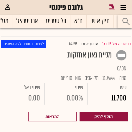
גלובס פיננסי
ראשי
תיק אישי
ת"א
וול סטריט
ארביטראז'
מט"
14:25
בהשהיה של 15 דק'
עדכון אחרון
לצפות בנתונים ללא השהיה
|
מניית גאון אחזקות
GAON
מניה
1104744
תל-אביב
NIS
סוף יום
שער
שינוי
שינוי באג'
0.00
0.00%
11,700
הוסף לתיק
התראות