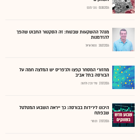
01.08.2026
כתבי גלובס
מנהל ההשקעות שבטוח: זה הסקטור החבוט שהפך
להזדמנות
28.07.2026
נתנאל אריאל
מחזורי המסחר קפצו ולג'פריס יש המלצה חמה על
הבורסה בתל אביב
27.07.2026
שירי חביב-ולדהורן
היכונו לירידות בבורסה: כך ייראה השבוע המטלטל
שבפתח
27.07.2026
רם מורי