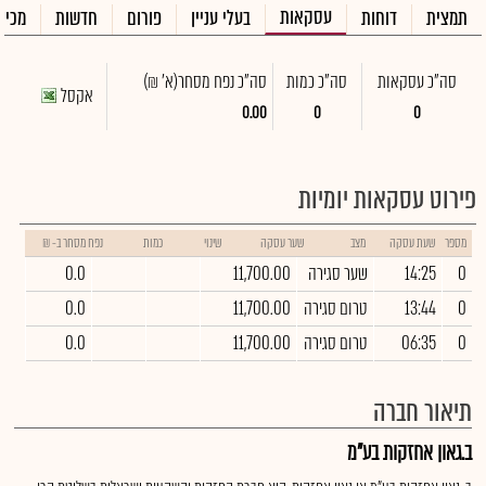
עסקאות
תמצית
דוחות
בעלי עניין
פורום
חדשות
מכיר
סה"כ עסקאות
סה"כ כמות
סה"כ נפח מסחר
(א' ₪)
אקסל
0.00
0
0
פירוט עסקאות יומיות
מספר
שעת עסקה
מצב
שער עסקה
שינוי
כמות
נפח מסחר ב- ₪
0
14:25
שער סגירה
11,700.00
0.0
0
13:44
טרום סגירה
11,700.00
0.0
0
06:35
טרום סגירה
11,700.00
0.0
תיאור חברה
ב.גאון אחזקות בע"מ