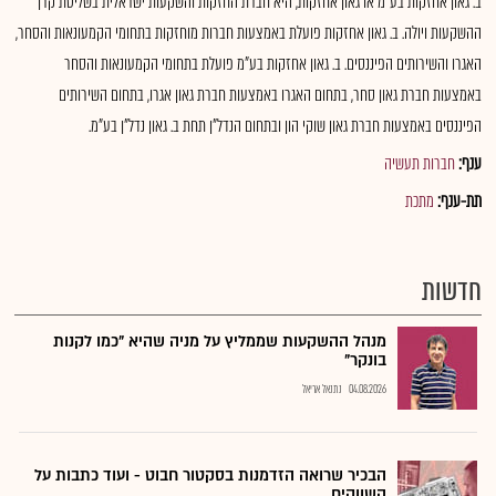
ב. גאון אחזקות בע"מ או גאון אחזקות, היא חברת החזקות והשקעות ישראלית בשליטת קרן
ההשקעות ויולה. ב. גאון אחזקות פועלת באמצעות חברות מוחזקות בתחומי הקמעונאות והסחר,
האגרו והשירותים הפיננסים. ב. גאון אחזקות בע"מ פועלת בתחומי הקמעונאות והסחר
באמצעות חברת גאון סחר, בתחום האגרו באמצעות חברת גאון אגרו, בתחום השירותים
הפיננסים באמצעות חברת גאון שוקי הון ובתחום הנדל"ן תחת ב. גאון נדל"ן בע"מ.
ענף:
חברות תעשיה
תת-ענף:
מתכת
חדשות
מנהל ההשקעות שממליץ על מניה שהיא "כמו לקנות
בונקר"
04.08.2026
נתנאל אריאל
הבכיר שרואה הזדמנות בסקטור חבוט - ועוד כתבות על
השווקים