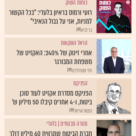
כוחות השוק
רועי ורמוס בראיון בלעדי: "בכל הקשור
למניות, אני על גבול הנאיבי"
{19}
בר לביא
הראל השקעות
אחרי זינוק של 240%: האקזיט של
משפחת המבורגר
{19}
חזי שטרנליכט
הפניקס
הפניקס מסדרת אקזיט לעוד סוכן
ביטוח, ו-4 אחרים קיבלו 50 מיליון ש'
{19}
נתנאל אריאל
מנורה מבטחים
| בלעדי
חברת הביטוח שתרוויח 60 מיליון דולר