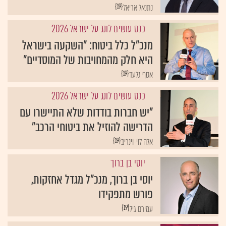
{19}
נתנאל אריאל
כנס עושים לונג על ישראל 2026
מנכ"ל כלל ביטוח: "השקעה בישראל
היא חלק מהמחויבות של המוסדיים"
{19}
אסף גלעד
כנס עושים לונג על ישראל 2026
"יש חברות בודדות שלא התיישרו עם
הדרישה להוזיל את ביטוחי הרכב"
{19}
אלה לוי-וינריב
יוסי בן ברוך
יוסי בן ברוך, מנכ"ל מגדל אחזקות,
פורש מתפקידו
{19}
עמירם גיל