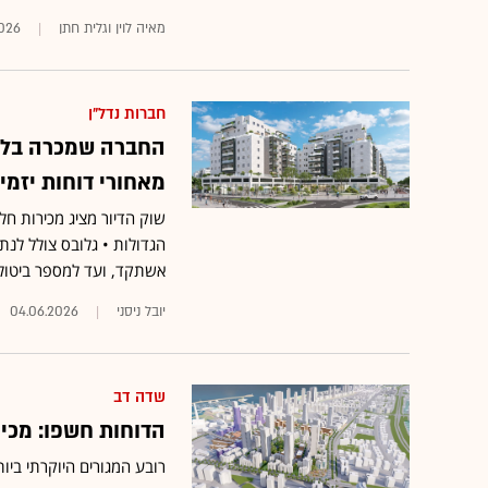
מאיה לוין וגלית חתן
2026
חברות נדל"ן
מאחורי דוחות יזמי
שוק הדיור מציג מכירות ח
הגדולות • גלובס צולל לנת
אשתקד, ועד למספר ביטול
יובל ניסני
04.06.2026
שדה דב
הדוחות חשפו: מכי
רובע המגורים היוקרתי ביו