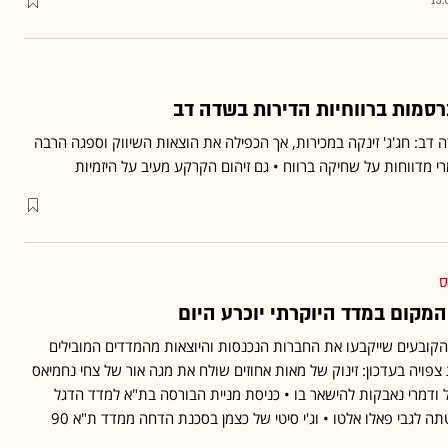
15
סמות ברווחיות הדירות בשדה דב
ב: חג'ג' זינקה במכירות, אך הכפילה את הוצאות השיווק וספגה הרבה
רי מדווחות על שחיקה ברווח • גם זיהום הקרקע מעיב על היזמיות
ס
מקום במדד היוקרתי יוכרע היום
 הקובעים שייקבעו את החברות הנכנסות והיוצאות מהמדדים המובילים
פויה בעדכון: זינוק של מאות אחוזים שולח את מגה אור של צחי נחמיאס
בעוד פתאל ודמרי נאבקות להישאר בו • כניסת מניית הבורסה בת"א למדד הדגל
ה לגבי פאלו אלטו • וג'י סיטי של כצמן בסכנת הדחה ממדד ת"א 90