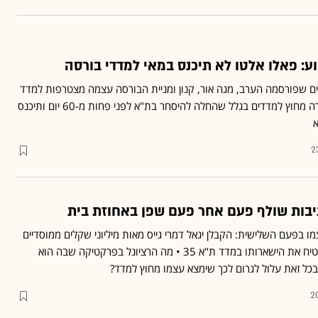
ע: פאלו אלטו לא תיכנס במאי למדדי בורסה
ים שפורסמה הערב, מגה אור, קנון ומניית הבורסה עצמה מצטרפות למדד
ת"א 35 • פאלו אלטו נשארה מחוץ למדדים בגלל שהחלה להיסחר בת"א לפני פחות מ-60 יום ותיכנס
א
2
יבות שולף פעם אחר פעם שפן באחוזת בית
ו בפעם השלישית: הקבלן יגאל דמרי גייס מאות מיליוני שקלים ממוסדיים
ברגע האחרון, במטרה להבטיח את הישארותו במדד ת"א 35 • מה הרציונל בפרקטיקה שבה הוא
כל זאת עלול לגרום לכך שימצא עצמו מחוץ למדד?
2