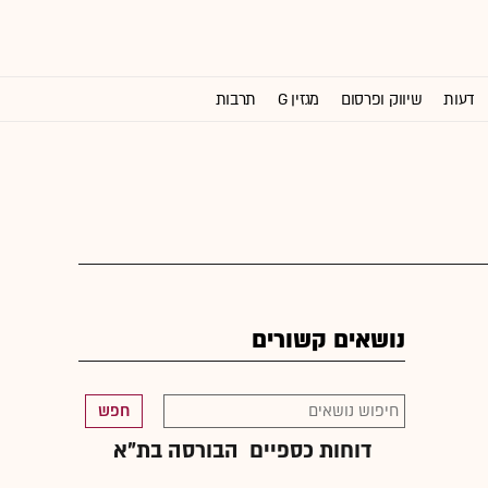
דעות
שיווק ופרסום
מגזין G
תרבות
וול סטריט ג'ורנל
נושאים קשורים
חפש
דוחות כספיים
הבורסה בת"א