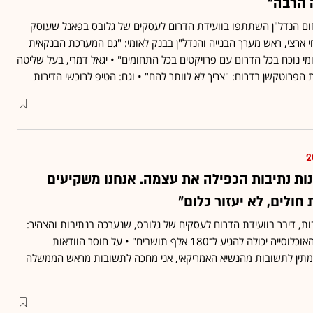
ה הרבה”
ום הנדל"ן השתתפו בוועידת הדרום לעסקים של גלובס בפאנל שעוסק
י ארצי, ראש מערך הבנייה והנדל"ן בבנק לאומי: "גם המערכת הבנקאית
מי נוכח בכל הדרום עם פרויקטים בכל התחומים" • יגאל דמרי, בעל שליטה
 הפרוטקשן בדרום: "צריך לא לוותר להם" • וגם: הטיפ לרוכשי הדירות
רונות נתיבות הכפילה את עצמה. אנחנו משקיעים
חולים, לא יעזור כלום"
בות, דיבר בוועידת הדרום לעסקים של גלובס, שנערכה בנתיבות והצהיר:
"בתוך עשור עד 15 שנים האוכלוסייה יכולה להגיע ל־180 אלף תושבים" • על חוסר הוודאות
ממתין לתשובות מהנשיא האמריקאי, אני מחכה לתשובות מראש הממשלה