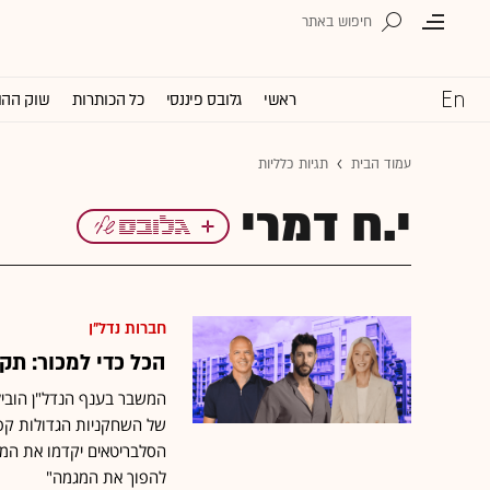
ראשי
גלובס פיננסי
כל הכותרות
שוק ההו
עמוד הבית
תגיות כלליות
י.ח דמרי
חברות נדל"ן
הכל כדי למכור: תק
המשבר בענף הנדל"ן הוביל
של השחקניות הגדולות קפצ
הסלבריטאים יקדמו את המכי
להפוך את המגמה"