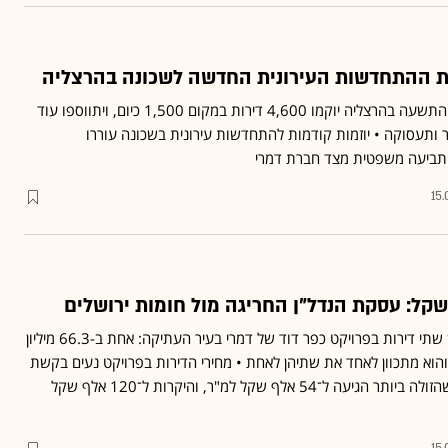
ת ההתחדשות העירונית החדשה לשכונה בהרצליה
עפ"י התוכנית, בשכונת יד התשעה בהרצליה יוקמו 4,600 דירות במקום 1,500 כיום, ויתווספו עוד
ותעסוקה • יוזמות קודמות להתחדשות עירונית בשכונה עוררו
ותביעה משפטית מצד חברת דמרי
15
רוכש אמריקאי-ישראלי רכש שתי דירות בפרויקט כפר דוד של דמרי בעיר העתיקה: אחת ב-66.3 מיליון
נייה ב-25 מיליון והוא מתכוון לאחד את שתיהן לאחת • מחירי הדירות בפרויקט נעים בקשת
רחבה מאוד של מחירים, כשהזולה ביותר הגיעה ל־54 אלף שקל למ"ר, והיקרות ל־120 אלף שקל