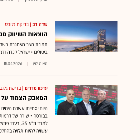
אריק מירובסקי
.04.2026
שדה דב
| בדיקת גלובס
הוצאות השיווק מכר
תמונת מצב מאתגרת בשדה ד
ביטולים • ישראל קנדה ודמ
מאיה לוין
15.04.2026
עדכון מדדים
| בדיקת גלוב
המאבק הצמוד על ה
היום יסתיימו עשרת הימים
בבורסה • שורה של דרמות צ
למדד ת"א 35, 
עשויה להיות תלויה בהחלטת