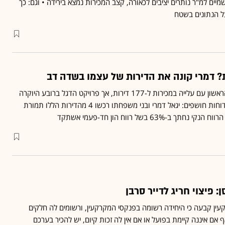
יים למ"ר נותרים יציבים לכאורה, קצב המכירות נמצא בירידה • וגם: כך
ל הנתונים בשטח
 דמרי קונה את הדירות של עצמו בשדה דב
דמרי מסכמת את הרבעון הראשון עם עלייה במכירות ל-177 דירות, אך פרויקט הדגל ברובע היוקרה
הניב 9 עסקאות בלבד • הדוחות חושפים: יגאל דמרי ובני משפחתו רכשו 4 מהדירות הללו תמורת
: פיצוי חריג לדייר סרבן
ן קבעה כי היחידה רשומה בפנקסי המקרקעין, ורשומים לה חלקים
 אם איננה קיימת בפועל או אם אין לה זכות קיום, יש להכיר בערכם