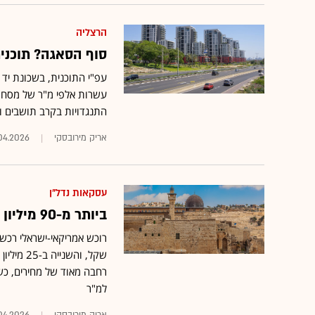
הרצליה
סוף הסאגה? תוכני
עשרות אלפי מ"ר של מסחר 
התנגדויות בקרב תושבים 
אריק מירובסקי
.04.2026
עסקאות נדל"ן
ביותר מ-90 מיליון שקל: עסקת הנדל"ן החריגה מול חומות ירושלים
שקל, והש
למ"ר