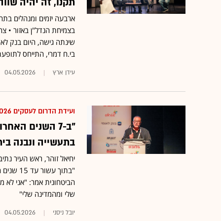
תקנו, זה יהיה שוו
ארבעה יזמים ומנהלים בתח
בצמיחת הנדל"ן באזור • צח
שינתה גישה, היום בנק לאו
בי.ח דמרי, התייחס לתופעת
עידן ארץ
04.05.2026
ועידת הדרום לעסקים 2026
"ב-7 השנים האח
בתעשייה ונבנה בית 
יחיאל זוהר, ראש העיר נתי
הביטחונית אמר: "אני לא 
שלי ומהמדינה שלי"
יובל ניסני
04.05.2026