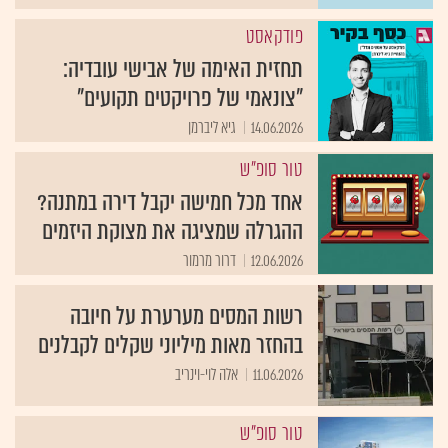
פודקאסט
תחזית האימה של אבישי עובדיה:
"צונאמי של פרויקטים תקועים"
14.06.2026
גיא ליברמן
טור סופ"ש
אחד מכל חמישה יקבל דירה במתנה?
ההגרלה שמציגה את מצוקת היזמים
12.06.2026
דרור מרמור
רשות המסים מערערת על חיובה
בהחזר מאות מיליוני שקלים לקבלנים
11.06.2026
אלה לוי-וינריב
טור סופ"ש