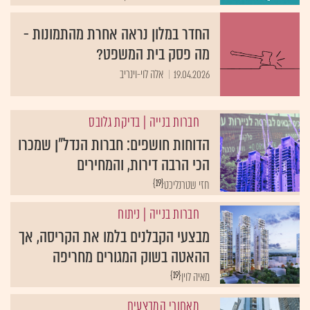
החדר במלון נראה אחרת מהתמונות -
מה פסק בית המשפט?
19.04.2026
אלה לוי-וינריב
חברות בנייה
| בדיקת גלובס
הדוחות חושפים: חברות הנדל"ן שמכרו
הכי הרבה דירות, והמחירים
{19}
חזי שטרנליכט
חברות בנייה
| ניתוח
מבצעי הקבלנים בלמו את הקריסה, אך
ההאטה בשוק המגורים מחריפה
{19}
מאיה לוין
מאחורי המבצעים