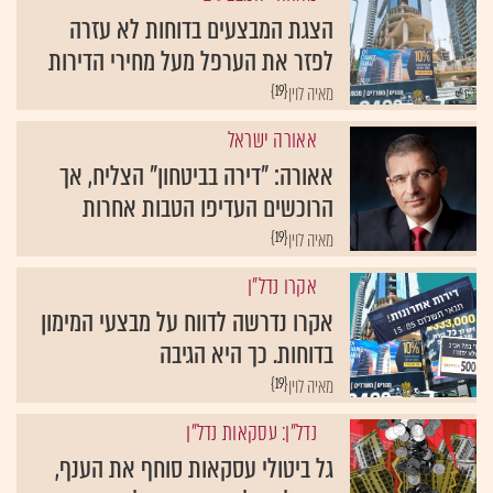
הצגת המבצעים בדוחות לא עזרה
לפזר את הערפל מעל מחירי הדירות
{19}
מאיה לוין
אאורה ישראל
אאורה: "דירה בביטחון" הצליח, אך
הרוכשים העדיפו הטבות אחרות
{19}
מאיה לוין
אקרו נדל"ן
אקרו נדרשה לדווח על מבצעי המימון
בדוחות. כך היא הגיבה
{19}
מאיה לוין
נדל"ן: עסקאות נדל"ן
גל ביטולי עסקאות סוחף את הענף,