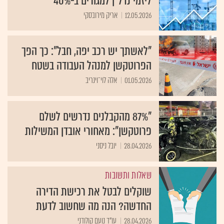
ליזמי נדל"ן למגורים ב-40%
12.05.2026
אריק מירובסקי
"לאשתך יש רכב יפה, חבל": כך הפך
הפרוטקשן למנהל העבודה בשטח
01.05.2026
אלה לוי־וינריב
"87% מהקבלנים נדרשים לשלם
פרוטקשן": מאחורי אובדן המשילות
28.04.2026
יובל ניסני
שאלות ותשובות
שוקלים לבטל את רכישת הדירה
החדשה? הנה מה שחשוב לדעת
28.04.2026
עו"ד נועם קולודני