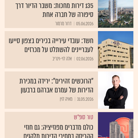
135 דירות מחכות: משבר הדיור דרך
סיפורה של חברה אחת
05.06.2026
דרור מרמור
חשד: עובדי עירייה בכירים בצפון סייעו
לעבריינים להשתלט על מכרזים
02.06.2026
אלה לוי-וינריב
"הרוכשים זהירים": ירידה במכירת
הדירות של עמרם אברהם ברבעון
31.05.2026
מאיה לוין
טור סופ"ש
כולם מדברים מפוזיציה: גם חוזי
הקריסה במחירי הדירות מלהגים