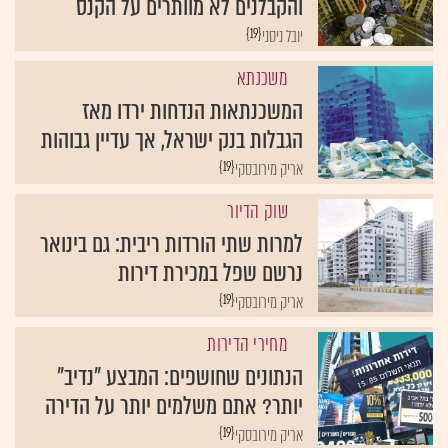
והקבלנים לא מוותרים על הקנס
{19}
יובל ניסני
משכנתא
המשכנתאות הנדחות ירדו מאז
הגבלות בנק ישראל, אך עדיין גבוהות
{19}
אריק מירובסקי
שוק הדיור
למרות שתי הורדות ריבית: גם בינואר
נרשם שפל במכירת דירות
{19}
אריק מירובסקי
מחירי הדירות
הנתונים שחושפים: המבצע "נדיב"
יותר? אתם משלמים יותר על הדירה
{19}
אריק מירובסקי