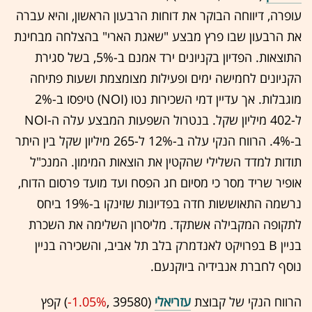
עופרה, דיווחה הבוקר את דוחות הרבעון הראשון, והיא עברה
את הרבעון שבו פרץ מבצע "שאגת הארי" בהצלחה מבחינת
התוצאות. הפדיון בקניונים ירד אמנם ב-5%, בשל סגירת
הקניונים לחמישה ימים ופעילות מצומצמת ושעות פתיחה
מוגבלות. אך עדיין דמי השכירות נטו (NOI) טיפסו ב-2%
ל-402 מיליון שקל. בנטרול השפעות המבצע עלה ה-NOI
ב-4%. הרווח הנקי עלה ב-12% ל-265 מיליון שקל בין היתר
תודות למדד השלילי שהקטין את הוצאות המימון. המנכ"ל
אופיר שריד מסר כי מסיום חג הפסח ועד מועד פרסום הדוח,
נרשמה התאוששות חדה בפדיונות שזינקו ב-19% ביחס
לתקופה המקבילה אשתקד. מליסרון השלימה את השכרת
בניין B בפרויקט לאנדמרק בלב תל אביב, והשכירה בניין
נוסף לחברת אנבידיה ביוקנעם.
הרווח הנקי של קבוצת
עזריאלי
(39580 ,‎
-1.05%
‏) קפץ