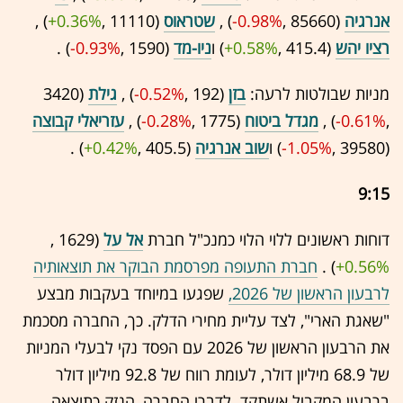
אנרגיה
(85660 ,‎
-0.98%
‏) ,
שטראוס
(11110 ,‎
+0.36%
‏) ,
רציו יהש
(415.4 ,‎
+0.58%
‏) ו
ניו-מד
(1590 ,‎
-0.93%
‏) .
מניות שבולטות לרעה:
בזן
(192 ,‎
-0.52%
‏) ,
גילת
(3420
,‎
-0.61%
‏) ,
מגדל ביטוח
(1775 ,‎
-0.28%
‏) ,
עזריאלי קבוצה
(39580 ,‎
-1.05%
‏) ו
שוב אנרגיה
(405.5 ,‎
+0.42%
‏) .
9:15
דוחות ראשונים ללוי הלוי כמנכ"ל חברת
אל על
(1629 ,‎
+0.56%
‏) .
חברת התעופה מפרסמת הבוקר את תוצאותיה
לרבעון הראשון של 2026,
שפגעו במיוחד בעקבות מבצע
"שאגת הארי", לצד עליית מחירי הדלק. כך, החברה מסכמת
את הרבעון הראשון של 2026 עם הפסד נקי לבעלי המניות
של 68.9 מיליון דולר, לעומת רווח של 92.8 מיליון דולר
ברבעון המקביל אשתקד. לדברי החברה, הנזק כתוצאה