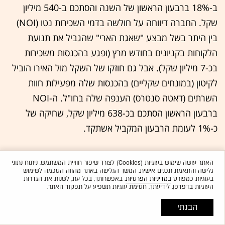
ב-18% ברבעון הראשון של השנה והסתכם ב-540 מיליון
שקל. החברה דיווחה על חולשה בדמי השכירות נטו (NOI)
בין היתר בשל מבצע "שאגת הארי" שהגביל את תנועת
הלקוחות בקניונים בחודש מרץ (ופגע בהכנסות משכירות
בכ-7 מיליון שקל). אבל גם חוזקו של השקל מול האירו הוביל
לקיטון (במונחים שקליים) בהכנסות שלה מפעילות חוות
השרתים (דאטה סנטרס) הענפה שלה בחו"ל. ה-NOI
ברבעון הראשון הסתכם בכ-638 מיליון שקל, שחיקה של
כ-1% לעומת הרבעון המקביל אשתקד.
החברה שבשליטת משפחת עזריאלי ובניהולה של דנה
האתר עושה שימוש בעוגיות (Cookies) לצורך שיפור חוויית המשתמש, ניתוח נתוני
עזריאלי (נכנסה רשמית לתפקיד החל מה-22 במרץ), גם
גלישה והתאמת תכנים אישית. המשך הגלישה באתר מהווה הסכמה לשימוש
בעוגיות כמפורט
במדיניות הפרטיות
. באפשרותך, בכל עת, לשנות את הגדרות
מבצעת עבודות בשטחי קניון עזריאלי בתל אביב, לצורך
העוגיות בדפדפן. לידיעתך, חסימת עוגיות תשפיע על תפקוד האתר.
חיבורו למגדל הספירלה שהיא מקימה. זה פגע זמנית בחלק
הבנתי
מהכנסות הקניון. עם השלמת העבודות השטח המסחרי