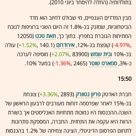
בתולדותיה (החלה להיסחר ביוני 2010).
מבין המדדים הענפיים, מי שבולט לחיוב הוא מדד
הביטחוניות, שמזנק בכ-1.8% זה היום השני ברציפות לנוכח
המתיחות הגוברת במפרץ. בתוך כך,
תאת טכנו
(12050
,‎
-4.97%
‏) קופצת בכ-12%,
אירודרום
(140.1 ,‎
+1.52%
‏) עולה
בכ-10% ו
בית שמש
(83900 ,‎
+2.07%
‏) מוסיפה לערכה
כ-3%,
סמארט שוטר
(2465 ,‎
-1.36%
‏) במעל 10%.
15:50
חברת האדטק
פריון נטוורק
(2893 ,‎
+3.36%
‏) צונחת
בכ-15% לאחר שפרסמה דוחות מעורבים לרבעון הראשון של
השנה.ההכנסות היו נמוכות מתחזיות האנליסטים אך בשורת
הרווח היא עקפה את התחזית. החברה, המספקת פתרונות
לתחום הפרסום הדיגיטלי, הציגה צמיחה של 1.2% בהכנסות