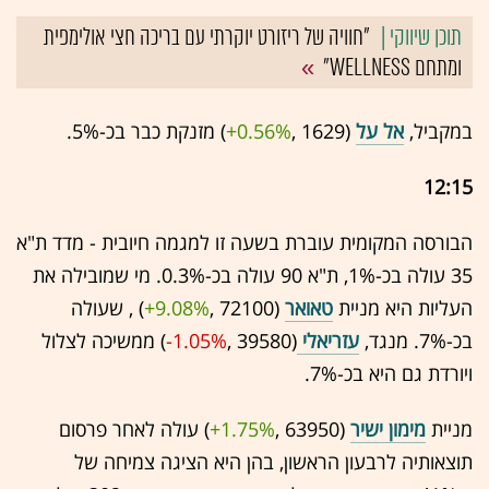
"חוויה של ריזורט יוקרתי עם בריכה חצי אולימפית
ומתחם WELLNESS"
במקביל,
אל על
(1629 ,‎
+0.56%
‏) מזנקת כבר בכ-5%.
12:15
הבורסה המקומית עוברת בשעה זו למגמה חיובית - מדד ת"א
35 עולה בכ-1%, ת"א 90 עולה בכ-0.3%. מי שמובילה את
העליות היא מניית
טאואר
(72100 ,‎
+9.08%
‏) , שעולה
בכ-7%. מנגד,
עזריאלי
(39580 ,‎
-1.05%
‏) ממשיכה לצלול
ויורדת גם היא בכ-7%.
מניית
מימון ישיר
(63950 ,‎
+1.75%
‏) עולה לאחר פרסום
תוצאותיה לרבעון הראשון, בהן היא הציגה צמיחה של