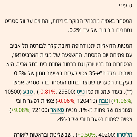
גרעיני.
המסחר באסיה מתנהל הבוקר בירידות, והחוזים על וול סטריט
נסחרים בירידות של עד 0.2%.
המניות הדואליות יתנו דחיפה חיובת קלה לבורסה תל אביב
עם פתיחת יום המסחר. ההשפעה של מניות הארביטראז',
הנסחרות גם בניו יורק וגם ברחוב אחוזת בית בתל אביב, היא
חיובית. מדד ת"א-35 צפוי לעלות בשיעור מתון של 0.3%
בעקבות הפערים שנוצרו בתום המסחר בוול סטריט אמש
(ד'). בעוד שמניות כמו
נייס
(29300 ,‎
-0.81%
‏) ,
טבע
(10500
,‎
+1.06%
‏) ו
נובה
(120410 ,‎
-0.06%
‏) צפויות לפער חיובי
מצומצם של פחות מ-1%, מניית
טאואר
(72100 ,‎
+9.08%
‏)
צפויה לפתוח בפער חיובי של כ-4%.
מליסרון
(40200 ,‎
+0.50%
‏) , שבשליטת ובראשות ליאורה