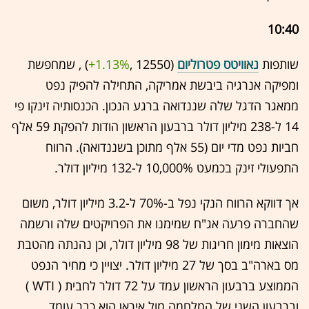
10:40
שותפות
נאוויטס פטרוליום
(12550 ,‎
+1.13%
‏) , שמחפשת
ומפיקה אנרגיה ביבשת אמריקה, התחילה להפיק נפט
ממאגר הדגל שלה שננדואה ברגע הנכון. הכנסותיה זינקו פי
14 ל-238 מיליון דולר ברבעון הראשון הודות להפקת 59 אלף
חביות נפט מדי יום (55 אלף מתוכן בשננדואה). הרווח
התפעולי זינק בכמעט 10,000% ל-132 מיליון דולר.
אך דווקא הרווח הנקי נפל ב-70% ל-3.2 מיליון דולר, משום
שהחברה פרעה אג"ח שמימנו את הפרויקטים שלה ורשמה
הוצאות מימון חריגות של 98 מיליון דולר, וכן נהנתה מהטבת
מס בארה"ב בסך של 27 מיליון דולר. יצויין כי מחיר הנפט
הממוצע ברבעון הראשון עמד על 72 דולר לחבית ( WTI )
וברבעון השני של המלחמה מול איראן הוא כבר עומד