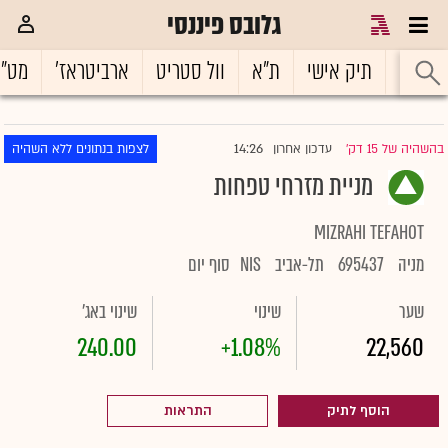
גלובס פיננסי
ראשי
תיק אישי
ת"א
וול סטריט
ארביטראז'
מט"
14:26
בהשהיה של 15 דק'
עדכון אחרון
לצפות בנתונים ללא השהיה
|
מניית מזרחי טפחות
MIZRAHI TEFAHOT
מניה
695437
תל-אביב
NIS
סוף יום
שער
שינוי
שינוי באג'
240.00
+1.08%
22,560
הוסף לתיק
התראות