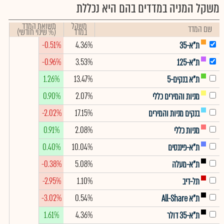
משקל המניה במדדים בהם היא נכללת
משקל
תשואת המדד
שם המדד
במדד
(% שינוי חודשי)
-0.51%
4.36%
ת"א-35
-0.96%
3.53%
ת"א-125
1.26%
13.47%
ת"א בנקים-5
0.90%
2.07%
מניות והמירים כללי
-2.02%
17.15%
בנקים מניות והמירים
0.91%
2.08%
מניות כללי
0.40%
10.04%
ת"א-פיננסים
-0.38%
5.08%
ת"א-מעלה
-2.95%
1.10%
תל-דיב
-3.02%
0.54%
ת"א All-Share
1.61%
4.36%
ת"א-35 דולר