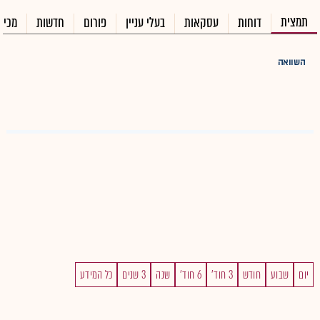
תמצית
דוחות
עסקאות
בעלי עניין
פורום
חדשות
מכיר
השוואה
יום
שבוע
חודש
3 חוד'
6 חוד'
שנה
3 שנים
כל המידע