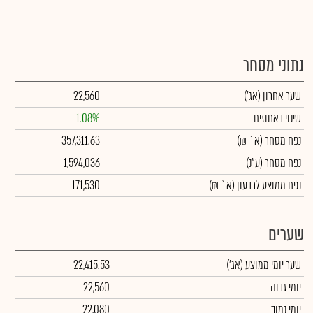
נתוני מסחר
שער אחרון
(אג')
22,560
שינוי באחוזים
1.08%
נפח מסחר
(א` ₪)
357,311.63
נפח מסחר
(ע"נ)
1,594,036
נפח ממוצע לרבעון (א` ₪)
171,530
שערים
שער יומי ממוצע
(אג')
22,415.53
יומי גבוה
22,560
יומי נמוך
22,080