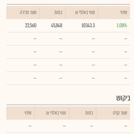
שינוי
₪ שווי באלפי
כמות
שער מכירה
22,560
45,848
10343.3
1.08%
--
--
--
--
--
--
--
--
--
--
--
--
--
--
--
--
ביקוש
שער קניה
כמות
₪ שווי באלפי
שינוי
--
--
--
--