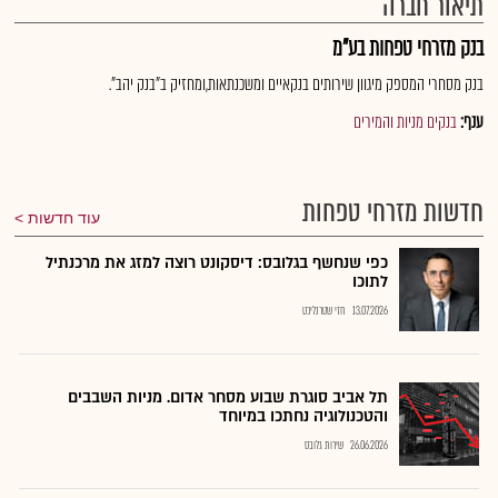
תיאור חברה
בנק מזרחי טפחות בע"מ
בנק מסחרי המספק מיגוון שירותים בנקאיים ומשכנתאות,ומחזיק ב"בנק יהב".
ענף:
בנקים מניות והמירים
חדשות מזרחי טפחות
עוד חדשות
כפי שנחשף בגלובס: דיסקונט רוצה למזג את מרכנתיל
לתוכו
13.07.2026
חזי שטרנליכט
תל אביב סוגרת שבוע מסחר אדום. מניות השבבים
והטכנולוגיה נחתכו במיוחד
26.06.2026
שירות גלובס