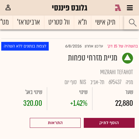
גלובס פיננסי
ראשי
תיק אישי
ת"א
וול סטריט
ארביטראז'
מט"
6/8/2026
בהשהיה של 15 דק'
עדכון אחרון
לצפות בנתונים ללא השהיה
|
מניית מזרחי טפחות
MIZRAHI TEFAHOT
מניה
695437
תל-אביב
NIS
סוף יום
שער
שינוי
שינוי באג'
320.00
+1.42%
22,880
הוסף לתיק
התראות