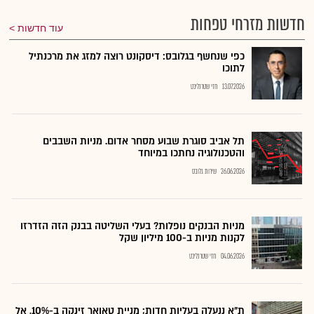
חדשות מזרחי טפחות
עוד חדשות
כפי שנחשף בגלובס: דיסקונט רוצה למזג את מרכנתיל
לתוכו
13.07.2026
חזי שטרנליכט
תל אביב סוגרת שבוע מסחר אדום. מניות השבבים
והטכנולוגיה נחתכו במיוחד
26.06.2026
שירות גלובס
מניות הבנקים נופלות? בעלי השליטה בבנק הזה הזדרזו
לקנות מניות ב-100 מיליון שקל
04.06.2026
חזי שטרנליכט
ת"א ננעלה בעליות חדות; מניית טאואר זינקה ב-10%, אל