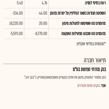
רווח בסיסי למניה
4.76
5.40
השפעת תנודות בשער החליפין על יתרות מזומן
-44.00
-334.00
מזומנים נטו ששימשו לפעולות מימון
20.00
18,220.00
מזומנים נטו שנבעו מפעילות השקעה
-8,770.00
-5,593.00
*הנתונים במליוני שקלים
תיאור חברה
בנק מזרחי טפחות בע"מ
בנק מסחרי המספק מיגוון שירותים בנקאיים ומשכנתאות,ומחזיק ב"בנק יהב".
ענף:
בנקים מניות והמירים