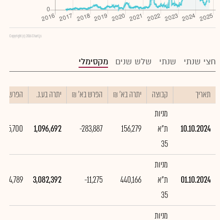
Copyright (c) 2016 Chart.js
חצי שנתי
שנתי
שלש שנים
מקסימלי
תאריך
קבוצה
יתרה בא' ₪
הפרש בא' ₪
יתרה בע.נ.
הפרש בע.נ
מניות
10.10.2024
ת"א
156,279
-283,887
1,096,692
1,985,700
35
מניות
01.10.2024
ת"א
440,166
-11,275
3,082,392
-54,789
35
מניות