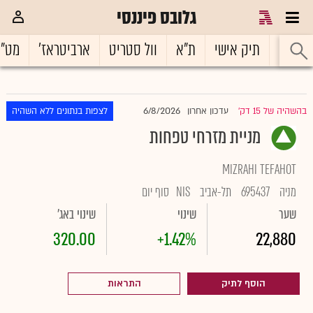
גלובס פיננסי
ראשי
תיק אישי
ת"א
וול סטריט
ארביטראז'
מט"
6/8/2026
בהשהיה של 15 דק'
עדכון אחרון
לצפות בנתונים ללא השהיה
|
מניית מזרחי טפחות
MIZRAHI TEFAHOT
מניה
695437
תל-אביב
NIS
סוף יום
שער
שינוי
שינוי באג'
320.00
+1.42%
22,880
הוסף לתיק
התראות