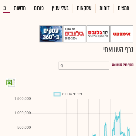
מכי
תמצית
דוחות
עסקאות
בעלי עניין
פורום
חדשות
גרף השוואתי
הוסף מניה להשוואה