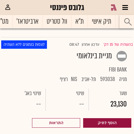
גלובס פיננסי
ראשי
תיק אישי
ת"א
וול סטריט
ארביטראז'
מט"
08:47
בהשהיה של 15 דק'
עדכון אחרון
לצפות בנתונים ללא השהיה
|
מניית בינלאומי
FIBI BANK
מניה
593038
תל-אביב
NIS
רציף
שער
שינוי
שינוי באג'
--
--
23,130
הוסף לתיק
התראות