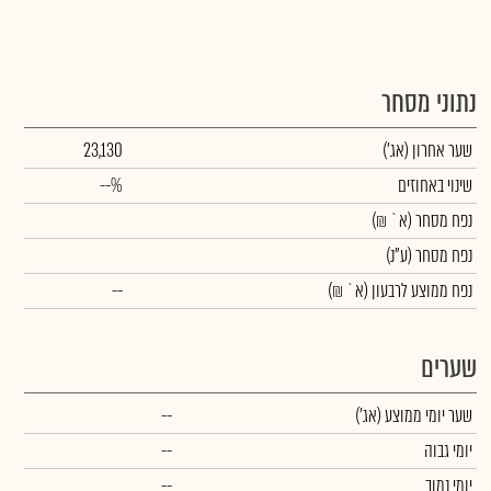
נתוני מסחר
שער אחרון
(אג')
23,130
שינוי באחוזים
--%
נפח מסחר
(א` ₪)
נפח מסחר
(ע"נ)
נפח ממוצע לרבעון (א` ₪)
--
שערים
שער יומי ממוצע
(אג')
--
יומי גבוה
--
יומי נמוך
--