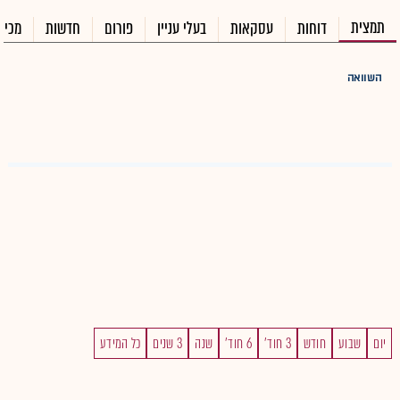
תמצית
דוחות
עסקאות
בעלי עניין
פורום
חדשות
מכיר
השוואה
יום
שבוע
חודש
3 חוד'
6 חוד'
שנה
3 שנים
כל המידע