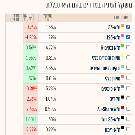
משקל המניה במדדים בהם היא נכללת
משקל
תשואת המדד
שם המדד
במדד
(% שינוי חודשי)
-0.94%
1.58%
ת"א-35
-1.28%
1.29%
ת"א-125
0.56%
4.72%
ת"א בנקים-5
1.56%
0.81%
מניות והמירים כללי
0.42%
6.86%
בנקים מניות והמירים
1.57%
0.81%
מניות כללי
-0.38%
5.93%
ת"א-פיננסים
-2.76%
1.04%
תל-דיב
-2.65%
0.50%
ת"א All-Share
1.60%
1.58%
ת"א-35 דולר
-2.27%
0.99%
ת"א-רימון