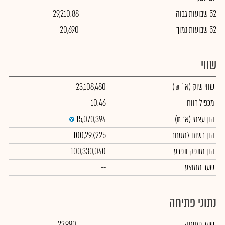
52 שבועות גבוה
29,210.88
52 שבועות נמוך
20,690
שווי
שווי שוק
(א` ₪)
23,108,480
מכפיל רווח
10.46
הון עצמי
(א' ₪)
15,070,394
הון רשום למסחר
100,297,225
הון מונפק ונפרע
100,330,040
שער ממוצע
--
נתוני פתיחה
שער פתיחה
22,990