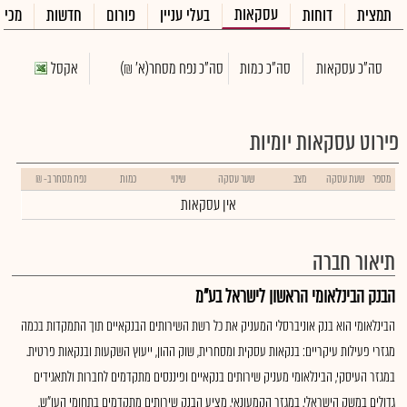
עסקאות
תמצית
דוחות
בעלי עניין
פורום
חדשות
מכיר
סה"כ עסקאות
סה"כ כמות
סה"כ נפח מסחר
(א' ₪)
אקסל
פירוט עסקאות יומיות
מספר
שעת עסקה
מצב
שער עסקה
שינוי
כמות
נפח מסחר ב- ₪
אין עסקאות
תיאור חברה
הבנק הבינלאומי הראשון לישראל בע"מ
הבינלאומי הוא בנק אוניברסלי המעניק את כל רשת השירותים הבנקאיים תוך התמקדות בכמה
מגזרי פעילות עיקריים: בנקאות עסקית ומסחרית, שוק ההון, ייעוץ השקעות ובנקאות פרטית.
במגזר העיסקי, הבינלאומי מעניק שירותים בנקאיים ופיננסים מתקדמים לחברות ולתאגידים
גדולים במשק הישראלי. במגזר הקמעונאי, מציע הבנק שירותים מתקדמים בתחומי העו"ש,