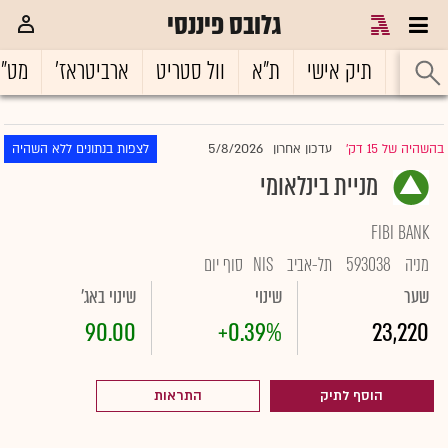
גלובס פיננסי
ראשי
תיק אישי
ת"א
וול סטריט
ארביטראז'
מט"
5/8/2026
בהשהיה של 15 דק'
עדכון אחרון
לצפות בנתונים ללא השהיה
|
מניית בינלאומי
FIBI BANK
מניה
593038
תל-אביב
NIS
סוף יום
שער
שינוי
שינוי באג'
90.00
+0.39%
23,220
הוסף לתיק
התראות