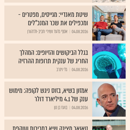
שיטת מאנדיי: מגייסים, מפטרים -
ומכפילים את שכר המנכ"לים
04.08.2026
אסף גלעד ושירי חביב-ולדהורן
בגלל הביקושים והזיופים: המהלך
החריג של ענקית תרופות ההרזיה
04.08.2026
גלי וינרב
אמזון בשיא, בזוס ניגש לקופה: מימוש
ענק של 4.1 מיליארד דולר
04.08.2026
בועז בן נון
טאואר מציגה שיא במכירות ועוקפת