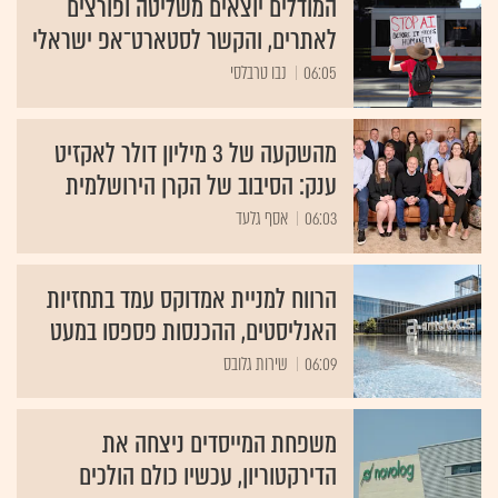
המודלים יוצאים משליטה ופורצים
לאתרים, והקשר לסטארט־אפ ישראלי
06:05
נבו טרבלסי
מהשקעה של 3 מיליון דולר לאקזיט
ענק: הסיבוב של הקרן הירושלמית
06:03
אסף גלעד
הרווח למניית אמדוקס עמד בתחזיות
האנליסטים, ההכנסות פספסו במעט
06:09
שירות גלובס
משפחת המייסדים ניצחה את
הדירקטוריון, עכשיו כולם הולכים