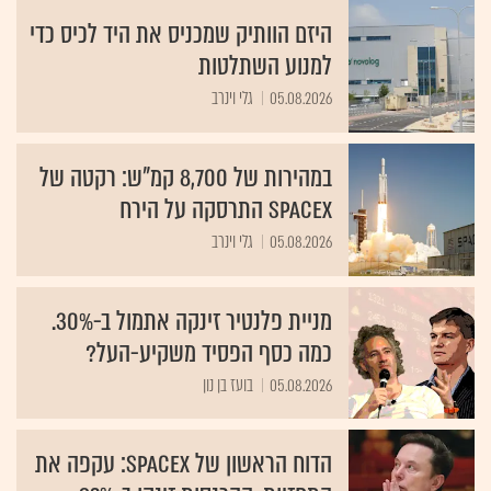
היזם הוותיק שמכניס את היד לכיס כדי
למנוע השתלטות
05.08.2026
גלי וינרב
במהירות של 8,700 קמ"ש: רקטה של
SpaceX התרסקה על הירח
05.08.2026
גלי וינרב
מניית פלנטיר זינקה אתמול ב-30%.
כמה כסף הפסיד משקיע-העל?
05.08.2026
בועז בן נון
הדוח הראשון של SpaceX: עקפה את