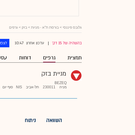
גלובס פיננסי
>
בורסת ת"א - מניות
>
בזק
> גרפים
10:47
בהשהיה של 15 דק'
עדכון אחרון
לצפו
|
תמצית
גרפים
דוחות
עסק
מניית בזק
BEZEQ
מניה
230011
תל-אביב
NIS
סוף יום
השוואה
ניתוח