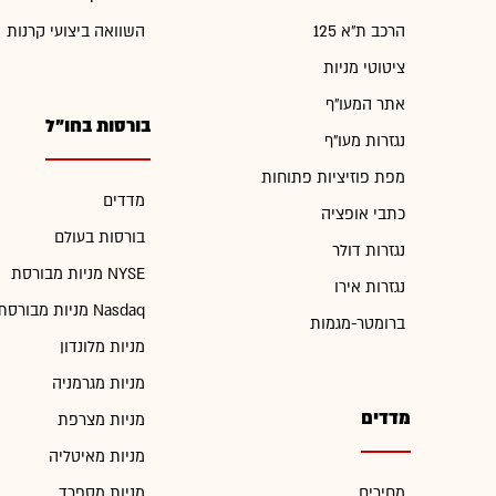
הרכב ת"א 125
השוואה ביצועי קרנות
ציטוטי מניות
אתר המעו"ף
בורסות בחו"ל
נגזרות מעו"ף
מפת פוזיציות פתוחות
מדדים
כתבי אופציה
בורסות בעולם
נגזרות דולר
מניות מבורסת NYSE
נגזרות אירו
מניות מבורסת Nasdaq
ברומטר-מגמות
מניות מלונדון
מניות מגרמניה
מדדים
מניות מצרפת
מניות מאיטליה
מחירים
מניות מספרד