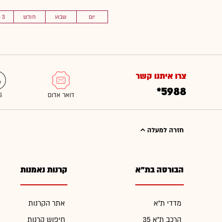
יום
שבוע
חודש
3 חוד'
צרו איתנו קשר
*5988
חזרה למעלה
הבורסה בת"א
קרנות נאמנות
מדדי ת"א
אתר הקרנות
הרכב ת"א 35
חיפוש קרנות