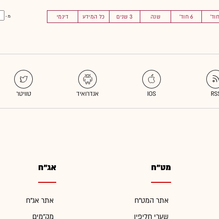
6 חוד'
שנה
3 שנים
כל המידע
דינמי
מ -
מט"ח
אג"ח
אתר המט"ח
אתר אג"ח
שערי חליפין
מק"מים