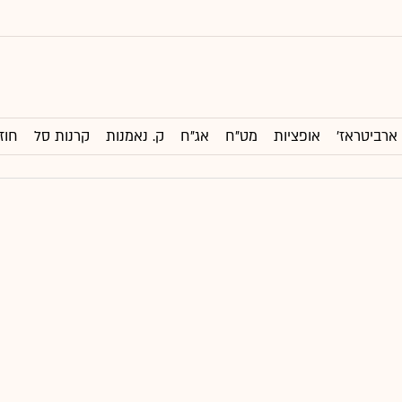
ארביטראז'
אופציות
מט"ח
אג"ח
ק. נאמנות
קרנות סל
חוז