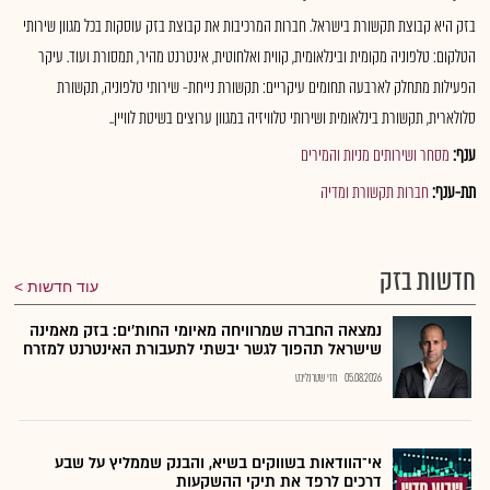
בזק היא קבוצת תקשורת בישראל. חברות המרכיבות את קבוצת בזק עוסקות בכל מגוון שירותי
הטלקום: טלפוניה מקומית ובינלאומית, קווית ואלחוטית, אינטרנט מהיר, תמסורת ועוד. עיקר
הפעילות מתחלק לארבעה תחומים עיקריים: תקשורת נייחת- שירותי טלפוניה, תקשורת
סלולארית, תקשורת בינלאומית ושירותי טלוויזיה במגוון ערוצים בשיטת לוויין..
ענף:
מסחר ושירותים מניות והמירים
תת-ענף:
חברות תקשורת ומדיה
חדשות בזק
עוד חדשות
נמצאה החברה שמרוויחה מאיומי החות'ים: בזק מאמינה
שישראל תהפוך לגשר יבשתי לתעבורת האינטרנט למזרח
05.08.2026
חזי שטרנליכט
אי־הוודאות בשווקים בשיא, והבנק שממליץ על שבע
דרכים לרפד את תיקי ההשקעות