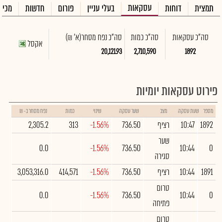
עסקאות
תמצית
דוחות
בעלי עניין
פורום
חדשות
מכיר
סה"כ עסקאות
סה"כ כמות
סה"כ נפח מסחר
(א' ₪)
אקסל
20,121.93
2,710,590
1892
פירוט עסקאות יומיות
מספר
שעת עסקה
מצב
שער עסקה
שינוי
כמות
נפח מסחר ב- ₪
1892
10:47
רציף
736.50
-1.56%
313
2,305.2
שער
0.0
-1.56%
736.50
10:44
0
סגירה
1891
10:44
רציף
736.50
-1.56%
414,571
3,053,316.0
טרום
0.0
-1.56%
736.50
10:44
0
פתיחה
טרום