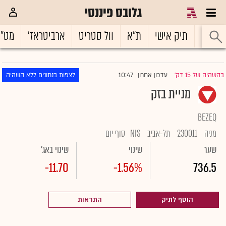
גלובס פיננסי
ראשי
תיק אישי
ת"א
וול סטריט
ארביטראז'
מט"
10:47
בהשהיה של 15 דק'
עדכון אחרון
לצפות בנתונים ללא השהיה
|
מניית בזק
BEZEQ
מניה
230011
תל-אביב
NIS
סוף יום
שער
שינוי
שינוי באג'
-11.70
-1.56%
736.5
הוסף לתיק
התראות