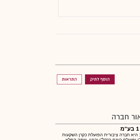
הוסף לתיק
התראות
ור חברה
ריט 1 היא חברה ציבורית הפועלת כקרן השקעות
ן ופועלת בענף הנדל"ן ובינוי. שמה המלא