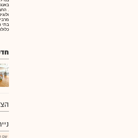
. החב
ולוגי
מרבית
בתי ח
כלולה 
חדשות
הצע
ניי
שם הנ