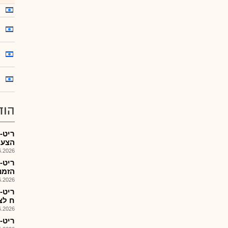
הוד
הצעת מ
026, 08:25
הזמנות 6
026, 11:43
ח לצ
026, 08:25
ריט-1מצגת חברה 2026 1Q