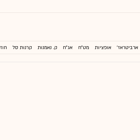
ארביטראז'
אופציות
מט"ח
אג"ח
ק. נאמנות
קרנות סל
חוזי