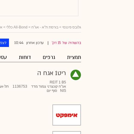
גלובס פיננסי
>
בורסת ת"א - אג"ח
>
All-Bond כללי
>
אג
10:44
בהשהיה של 15 דק'
עדכון אחרון
לצפו
|
תמצית
גרפים
דוחות
עסק
ריט1 אגח ה
REIT 1 B5
אג"ח קונצרני צמוד מדד
1136753
תל-אב
NIS
סוף יום