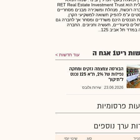
באנגלית הוא RET Real Estate Investment Trust
רה רוכשת, מנהלת ומשכירה מבנים מסחריים
סטים ע"מ להפיק תשואה למשקיעי הקרן.
 הנכסים הינם משרדים ומסחר אך לחברה גם
ולים סיעודיים, תעשיה וחניונים. החברה
במדד תל אביב 125..
 ריט1 אגח ה
עוד חדשות
הבורסה צמצמה נזקים ומחקה
נפילות של 2%, ת"א 125 נכנס
ל"תיקון"
23.06.2026
שירות גלובס
ות פרסומיות
רות ערך נוספים
ייר
סוג
שינוי יומי