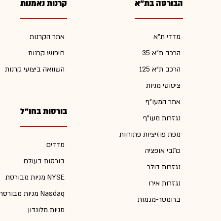
הבורסה בת"א
קרנות נאמנות
מדדי ת"א
אתר הקרנות
הרכב ת"א 35
חיפוש קרנות
הרכב ת"א 125
השוואה ביצועי קרנות
ציטוטי מניות
אתר המעו"ף
בורסות בחו"ל
נגזרות מעו"ף
מפת פוזיציות פתוחות
מדדים
כתבי אופציה
בורסות בעולם
נגזרות דולר
מניות מבורסת NYSE
נגזרות אירו
מניות מבורסת Nasdaq
ברומטר-מגמות
מניות מלונדון