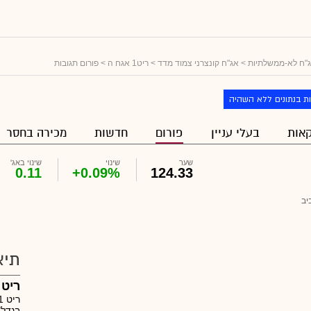
"ח לא-ממשלתיות
>
אג"ח קונצרני צמוד מדד
>
ריט1 אגח ה
> פורום תגובות
ת בנתונים ללא השהיה
אות
בעלי עניין
פורום
חדשות
מכירה בחסר
שער
שינוי
שינוי באג'
0.11
+0.09%
124.33
יב
תיא
ריט 1 בע"מ
בנדל"