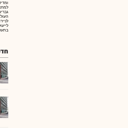
ומדיד
למחצ
גבריא
העולם
לנייר
לייעו
בתעשי
חדש