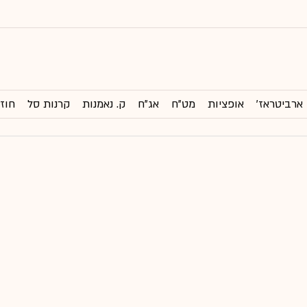
ארביטראז'
אופציות
מט"ח
אג"ח
ק. נאמנות
קרנות סל
חוזי