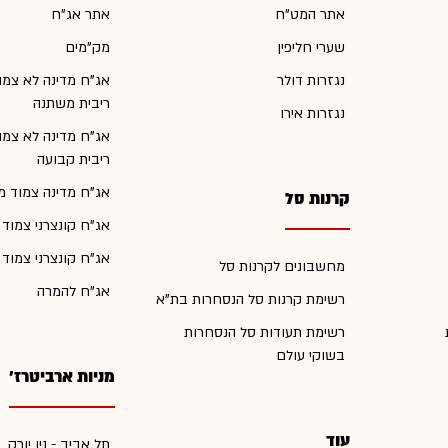
אתר המט"ח
אתר אג"ח
שערי חליפין
מק"מים
נגזרות דולר
אג"ח מדינה לא צמו
ריבית משתנה
נגזרות אירו
אג"ח מדינה לא צמו
ריבית קבועה
אג"ח מדינה צמוד מ
קרנות סל
אג"ח קונצרני צמוד
אג"ח קונצרני צמוד
מחשבונים לקרנות סל
אג"ח להמרה
רשימת קרנות סל הנסחרות בת"א
רשימת תעודות סל הנסחרות
בשוקי עולם
מניות ארביטרז'
עוד
תל אביב - ניו יורק