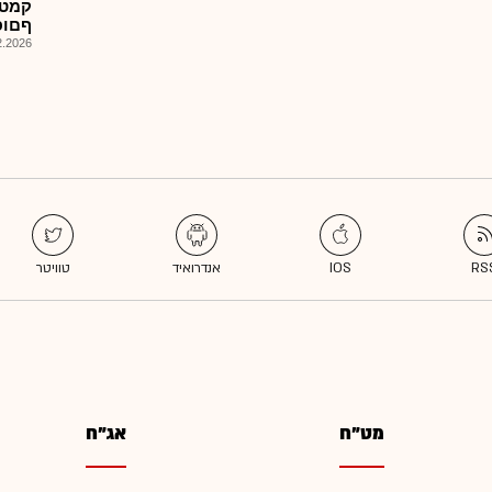
ףםופףשף 
026, 08:25
מט"ח
אג"ח