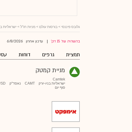
גלובס פיננסי
>
בורסות עולם
>
מניות חו"ל
>
ישראליות ב
6/8/2026
בהשהיה של 15 דק'
עדכון אחרון
|
תמצית
גרפים
דוחות
עסק
מניית קמטק
Camtek
ישראליות בניו-יורק
CAMT
נאסד"ק
USD
סוף יום