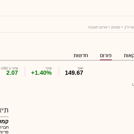
ארה"ב
>
קמטק
> פורום תגובות
אות
פורום
חדשות
שער
שינוי
שינוי ב USD
2.07
+1.40%
149.67
תיא
קמט
חברת
פריור