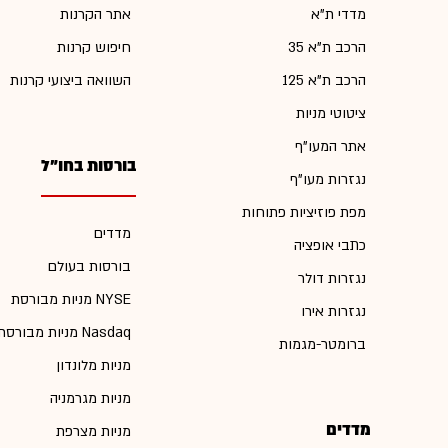
מדדי ת"א
אתר הקרנות
הרכב ת"א 35
חיפוש קרנות
הרכב ת"א 125
השוואה ביצועי קרנות
ציטוטי מניות
אתר המעו"ף
בורסות בחו"ל
נגזרות מעו"ף
מפת פוזיציות פתוחות
מדדים
כתבי אופציה
בורסות בעולם
נגזרות דולר
מניות מבורסת NYSE
נגזרות אירו
מניות מבורסת Nasdaq
ברומטר-מגמות
מניות מלונדון
מניות מגרמניה
מדדים
מניות מצרפת