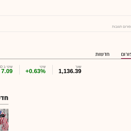
ורום תגובות
ורום
חדשות
שער
שינוי
שינוי ב USD
7.09
+0.63%
1,136.39
חדש