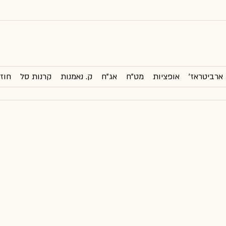
ארביטראז'
אופציות
מט"ח
אג"ח
ק. נאמנות
קרנות סל
חוזי