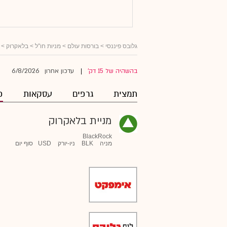
גלובס פיננסי
>
בורסות עולם
>
מניות חו"ל
>
בלאקרוק
> פ
6/8/2026
בהשהיה של 15 דק'
עדכון אחרון
|
תמצית
גרפים
עסקאות
פ
מניית בלאקרוק
BlackRock
מניה
BLK
ניו-יורק
USD
סוף יום