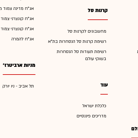
אג"ח מדינה צמוד מ
קרנות סל
אג"ח קונצרני צמוד
אג"ח קונצרני צמוד
מחשבונים לקרנות סל
אג"ח להמרה
רשימת קרנות סל הנסחרות בת"א
רשימת תעודות סל הנסחרות
בשוקי עולם
מניות ארביטרז'
עוד
תל אביב - ניו יורק
כלכלת ישראל
מדריכים פיננסיים
לם