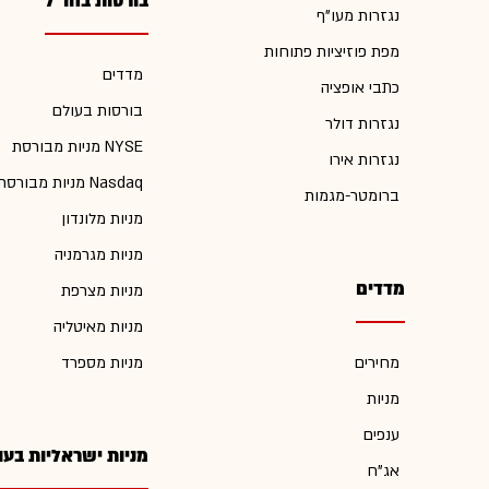
בורסות בחו"ל
נגזרות מעו"ף
מפת פוזיציות פתוחות
מדדים
כתבי אופציה
בורסות בעולם
נגזרות דולר
מניות מבורסת NYSE
נגזרות אירו
מניות מבורסת Nasdaq
ברומטר-מגמות
מניות מלונדון
מניות מגרמניה
מדדים
מניות מצרפת
מניות מאיטליה
מחירים
מניות מספרד
מניות
ענפים
מניות ישראליות בעו
אג"ח