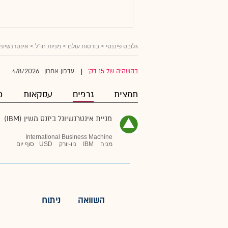
גלובס פיננסי
>
בורסות עולם
>
מניות חו"ל
>
אינטרנשיונל ב
4/8/2026
בהשהיה של 15 דק'
עדכון אחרון
|
תמצית
גרפים
עסקאות
פ
מניית אינטרנשיונל ביזנס משין (IBM)
International Business Machine
מניה
IBM
ניו-יורק
USD
סוף יום
השוואה
ניתוח