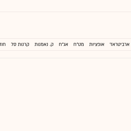
ארביטראז'
אופציות
מט"ח
אג"ח
ק. נאמנות
קרנות סל
חוז