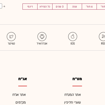
6 חוד'
שנה
3 שנים
כל המידע
דינמי
מ -
מט"ח
אג"ח
אתר המט"ח
אתר אג"ח
שערי חליפין
מק"מים