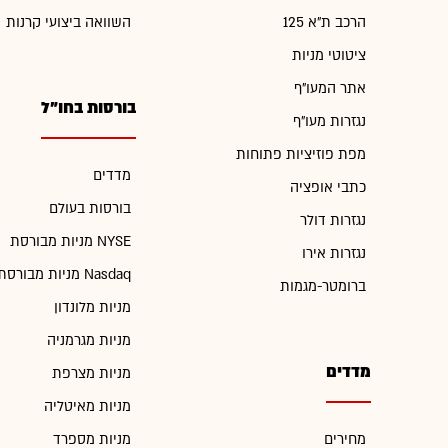
הרכב ת"א 125
השוואה ביצועי קרנות
ציטוטי מניות
אתר המעו"ף
בורסות בחו"ל
נגזרות מעו"ף
מפת פוזיציות פתוחות
מדדים
כתבי אופציה
בורסות בעולם
נגזרות דולר
מניות מבורסת NYSE
נגזרות אירו
מניות מבורסת Nasdaq
ברומטר-מגמות
מניות מלונדון
מניות מגרמניה
מדדים
מניות מצרפת
מניות מאיטליה
מחירים
מניות מספרד