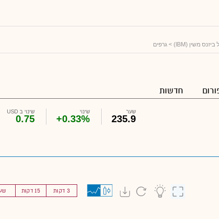
יזנס משין (IBM)
> גרפים
ורום
חדשות
שער
שינוי
שינוי ב USD
0.75
+0.33%
235.9
3 דקות
15 דקות
שע